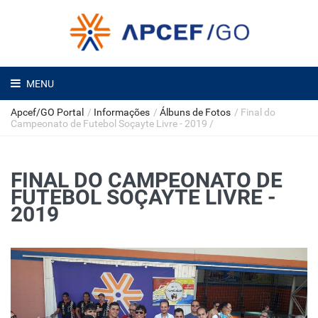
MENU
Apcef/GO Portal
/
Informações
/
Álbuns de Fotos
/
Final do
Campeonato de Futebol Soçayte Livre - 2019
/
FINAL DO CAMPEONATO DE
FUTEBOL SOÇAYTE LIVRE -
2019