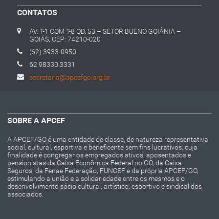
CONTATOS
AV. T-1 COM T-8 QD. 53 – SETOR BUENO GOIÂNIA –
GOIÁS, CEP: 74210-020
(62) 3933-0950
62 98330.3331
secretaria@apcefgo.org.br
SOBRE A APCEF
A APCEF/GO é uma entidade de classe, de natureza representativa
social, cultural, esportiva e beneficente sem fins lucrativos, cuja
finalidade é congregar os empregados ativos, aposentados e
pensionistas da Caixa Econômica Federal no GO, da Caixa
Seguros, da Fenae Federação, FUNCEF e da própria APCEF/GO,
estimulando a união e a solidariedade entre os mesmos e o
desenvolvimento sócio cultural, artístico, esportivo e sindical dos
associados.