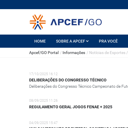
HOME
SOBRE A APCEF
PRA VOCÊ
Apcef/GO Portal
/
Informações
/
Notícias de Esportes
/
17/10/2025 16:12
DELIBERAÇÕES DO CONGRESSO TÉCNICO
Deliberações do Congresso Técnico Campeonato de Fu
08/09/2025 11:26
REGULAMENTO GERAL JOGOS FENAE + 2025
04/09/2025 15:47