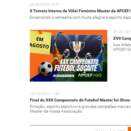
26/06/2025 15:47
II Torneio Interno de Vôlei Feminino Master da APCEF
Encerrando o semestre com muita alegria e espírito espo
06/06/202
XVII Camp
Aos Atlet
APCEF/G
18/05/2025 11:58
Final do XXII Campeonato do Futebol Master foi Show
Emoção, espírito esportivo e grandes campeões marca
Master da nossa Associação