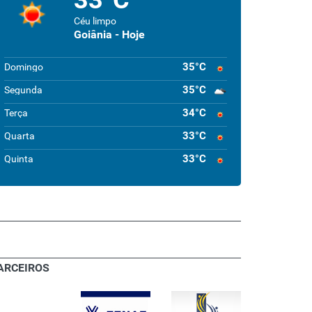
33°C
Céu limpo
Goiânia - Hoje
35°C
Domingo
35°C
Segunda
34°C
Terça
33°C
Quarta
33°C
Quinta
ARCEIROS