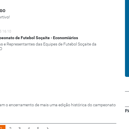
/GO
rtivo!
5 16:10
eonato de Futebol Soçaite - Economiários
as e Representantes das Equipes de Futebol Soçaite da
O
ram o encerramento de mais uma edição histórica do campeonato
P
1
2
3
4
5