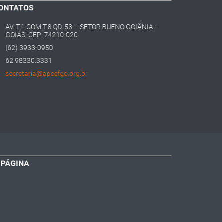
ONTATOS
AV. T-1 COM T-8 QD. 53 – SETOR BUENO GOIÂNIA –
GOIÁS, CEP: 74210-020
(62) 3933-0950
62 98330.3331
secretaria@apcefgo.org.br
 PÁGINA