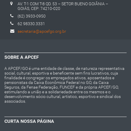
AV. T-1 COM T-8 QD. 53 – SETOR BUENO GOIÂNIA –
GOIÁS, CEP: 74210-020
(62) 3933-0950
62 98330.3331
secretaria@apcefgo.org.br
SOBRE A APCEF
A APCEF/GO é uma entidade de classe, de natureza representativa
social, cultural, esportiva e beneficente sem fins lucrativos, cuja
finalidade é congregar os empregados ativos, aposentados e
pensionistas da Caixa Econômica Federal no GO, da Caixa
Seguros, da Fenae Federação, FUNCEF e da própria APCEF/GO,
estimulando a união e a solidariedade entre os mesmos e o
desenvolvimento sócio cultural, artístico, esportivo e sindical dos
associados.
CURTA NOSSA PÁGINA