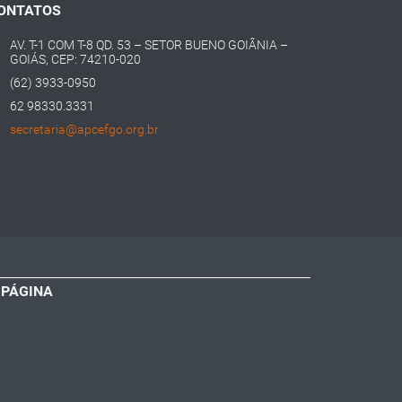
ONTATOS
AV. T-1 COM T-8 QD. 53 – SETOR BUENO GOIÂNIA –
GOIÁS, CEP: 74210-020
(62) 3933-0950
62 98330.3331
secretaria@apcefgo.org.br
 PÁGINA