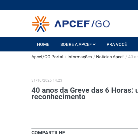
HOME
SOBRE A APCEF
PRA VOCÊ
Apcef/GO Portal
/
Informações
/
Notícias Apcef
/
40 a
31/10/2025 14:23
40 anos da Greve das 6 Horas: 
reconhecimento
COMPARTILHE