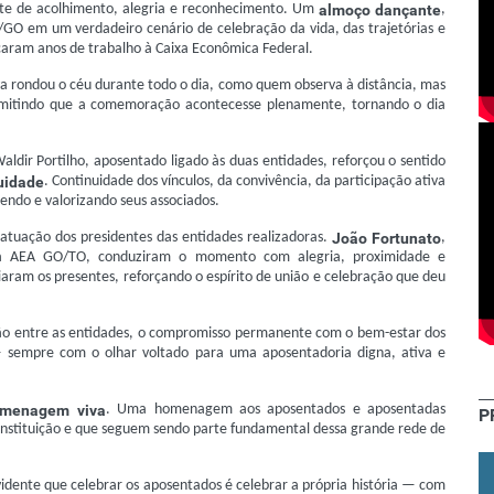
 de acolhimento, alegria e reconhecimento. Um
almoço dançante
,
O em um verdadeiro cenário de celebração da vida, das trajetórias e
caram anos de trabalho à Caixa Econômica Federal.
uva rondou o céu durante todo o dia, como quem observa à distância, mas
rmitindo que a comemoração acontecesse plenamente, tornando o dia
aldir Portilho, aposentado ligado às duas entidades, reforçou o sentido
uidade
. Continuidade dos vínculos, da convivência, da participação ativa
ndo e valorizando seus associados.
 atuação dos presidentes das entidades realizadoras.
João Fortunato
,
da AEA GO/TO, conduziram o momento com alegria, proximidade e
aram os presentes, reforçando o espírito de união e celebração que deu
nião entre as entidades, o compromisso permanente com o bem-estar dos
— sempre com o olhar voltado para uma aposentadoria digna, ativa e
menagem viva
. Uma homenagem aos aposentados e aposentadas
P
 instituição e que seguem sendo parte fundamental dessa grande rede de
evidente que celebrar os aposentados é celebrar a própria história — com