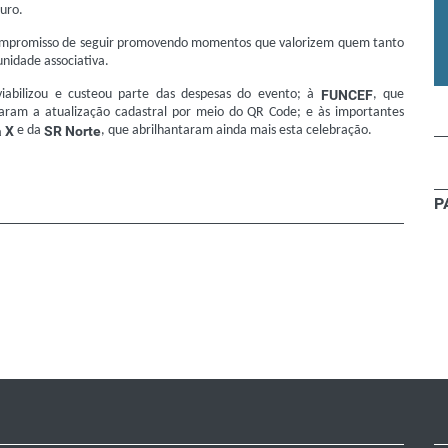
turo.
compromisso de seguir promovendo momentos que valorizem quem tanto
unidade associativa.
viabilizou e custeou parte das despesas do evento; à
FUNCEF
, que
izaram a atualização cadastral por meio do QR Code; e às importantes
 X
e da
SR Norte
, que abrilhantaram ainda mais esta celebração.
P