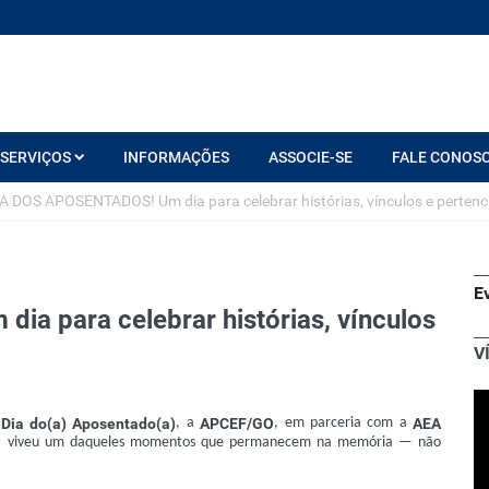
SERVIÇOS
INFORMAÇÕES
ASSOCIE-SE
FALE CONOS
A DOS APOSENTADOS! Um dia para celebrar histórias, vínculos e pertenc
E
 para celebrar histórias, vínculos
V
o
Dia do(a) Aposentado(a)
, a
APCEF/GO
, em parceria com a
AEA
, viveu um daqueles momentos que permanecem na memória — não