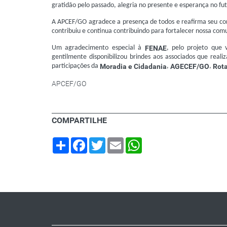
gratidão pelo passado, alegria no presente e esperança no fu
A APCEF/GO agradece a presença de todos e reafirma seu 
contribuiu e continua contribuindo para fortalecer nossa com
Um agradecimento especial à
FENAE
, pelo projeto que 
gentilmente disponibilizou brindes aos associados que real
participações da
Moradia e Cidadania
,
AGECEF/GO
,
Rota
APCEF/GO
COMPARTILHE
Share
Facebook
Twitter
Email
WhatsApp