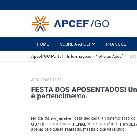
HOME
SOBRE A APCEF
PRA VOCÊ
Apcef/GO Portal
/
Informações
/
Notícias Apcef
/
FEST
30/01/2026 13:50
FESTA DOS APOSENTADOS! Um dia
e pertencimento.
No dia
24 de janeiro
, data dedicada à comemoração d
GO/TO
, com apoio da
FENAE
e participação da
FUNCEF
apenas pelo que foi realizado, mas pelo que foi sentido.