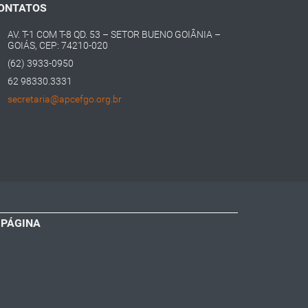
ONTATOS
AV. T-1 COM T-8 QD. 53 – SETOR BUENO GOIÂNIA –
GOIÁS, CEP: 74210-020
(62) 3933-0950
62 98330.3331
secretaria@apcefgo.org.br
 PÁGINA