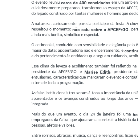
O evento reuniu
cerca de 400 convidados
em um ambiente
cuidadosamente preparado, transformou o espaço da APCEF/G
do legado construído por tantas mulheres e homens que dedi
A natureza, curiosamente, parecia participar da festa. A ch
respeitou o momento:
não caiu sobre a APCEF/GO
, pe
ainda mais bonito, simbólico e especial.
O cerimonial, conduzido com sensibilidade e elegância pelo W
maior da data: aposentadoria não é encerramento, é
contin
e do pertencimento às entidades que seguem cuidando, acolhe
Esse clima de leveza e acolhimento também foi refletido na
presidente da APCEF/GO, e
Marise Edith
, presidente 
entusiasmo, características que marcaram o evento e contagi
o tom de toda a programação.
As falas institucionais trouxeram à tona a importância da u
aposentados e os avanços construídos ao longo dos anos 
integrada.
Mais do que um evento, o dia 24 de janeiro foi uma
ho
empregados da Caixa, que ajudaram a construir a história da
pessoas, afetos e valores.
Entre sorrisos, abraços, música, dança e reencontros, ficou 