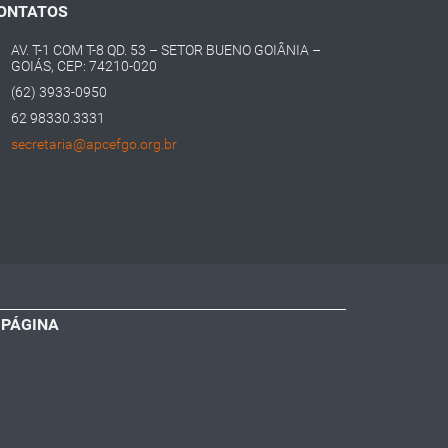
ONTATOS
AV. T-1 COM T-8 QD. 53 – SETOR BUENO GOIÂNIA –
GOIÁS, CEP: 74210-020
(62) 3933-0950
62 98330.3331
secretaria@apcefgo.org.br
 PÁGINA