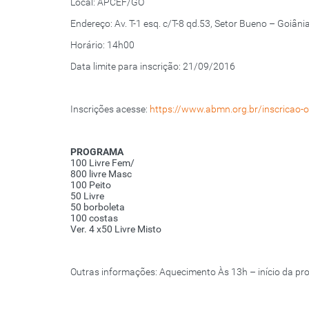
Local: APCEF/GO
Endereço: Av. T-1 esq. c/T-8 qd.53, Setor Bueno – Goiâni
Horário: 14h00
Data limite para inscrição: 21/09/2016
Inscrições acesse:
https://www.abmn.org.br/inscricao-o
PROGRAMA
100 Livre Fem/
800 livre Masc
100 Peito
50 Livre
50 borboleta
100 costas
Ver. 4 x50 Livre Misto
Outras informações: Aquecimento Às 13h – início da pro