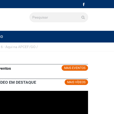
CO
6 - Aqui na APCEF/GO
/
ventos
MAIS EVENTOS
ÍDEO EM DESTAQUE
MAIS VÍDEOS