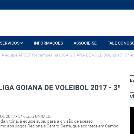
SERVIÇOS
INFORMAÇÕES
ASSOCIE-SE
FALE CONOS
/
A equipe APCEF foi campeã na LIGA GOIANA DE VOLEIBOL 2017 - 3ª e
E
 LIGA GOIANA DE VOLEIBOL 2017 - 3ª
V
OL 2017 - 3ª etapa UNIMED.
a vitória, a equipe subiu para a divisão de acesso!
rumo aos Jogos Regionais Centro-Oeste, que acontece em Campo