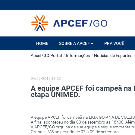
HOME
SOBRE A APCEF
PRA VOCÊ
Apcef/GO Portal
/
Informações
/
Notícias de Esportes
04/09/2017 13:52
A equipe APCEF foi campeã na
etapa UNIMED.
A equipe APCEF foi campeã na LIGA GOIANA DE VOLEIB
A final aconteceu no dia 03 de setembro às 18h00. Além d
A APCEF/GO orgulha de sua equipe e segue em frente 
Grande - MS no período de 07 a 09 de setembro.