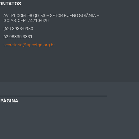
ONTATOS
AV. T-1 COM T-8 QD. 53 – SETOR BUENO GOIÂNIA –
GOIÁS, CEP: 74210-020
(62) 3933-0950
62 98330.3331
secretaria@apcefgo.org.br
 PÁGINA