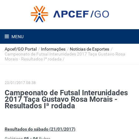
MENU
Apcef/GO Portal
/
Informações
/
Notícias de Esportes
/
Campeonato de Futsal Interunidades 2017 Taça Gustavo Rosa
Morais - Resultados Iª rodada
/
23/01/2017 08:38
Campeonato de Futsal Interunidades
2017 Taça Gustavo Rosa Morais -
Resultados Iª rodada
Resultados do sábado (21/01/2017)
Galáticos
05
x
04
Rubra