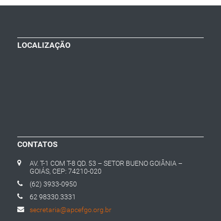
LOCALIZAÇÃO
CONTATOS
AV. T-1 COM T-8 QD. 53 – SETOR BUENO GOIÂNIA –
GOIÁS, CEP: 74210-020
(62) 3933-0950
62 98330.3331
secretaria@apcefgo.org.br