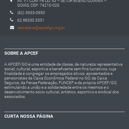
AV. T-1 COM T-8 QD. 53 – SETOR BUENO GOIÂNIA –
GOIÁS, CEP: 74210-020
(62) 3933-0950
62 98330.3331
secretaria@apcefgo.org.br
SOBRE A APCEF
A APCEF/GO é uma entidade de classe, de natureza representativa
social, cultural, esportiva e beneficente sem fins lucrativos, cuja
finalidade é congregar os empregados ativos, aposentados e
pensionistas da Caixa Econômica Federal no GO, da Caixa
Seguros, da Fenae Federação, FUNCEF e da própria APCEF/GO,
estimulando a união e a solidariedade entre os mesmos e o
desenvolvimento sócio cultural, artístico, esportivo e sindical dos
associados.
CURTA NOSSA PÁGINA