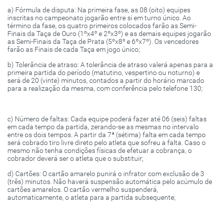
a) Fórmula de disputa: Na primeira fase, as 08 (oito) equipes
inscritas no campeonato jogarão entre si em turno único. Ao
término da fase, os quatro primeiros colocados farão as Semi-
Finais da Taça de Ouro (1ºx4º e 2ºx3º) e as demais equipes jogarão
as Semi-Finais da Taça de Prata (5ºx8º e 6ºx7º). Os vencedores
farão as Finais de cada Taça em jogo único;
b) Tolerância de atraso: A tolerância de atraso valerá apenas para a
primeira partida do período (matutino, vespertino ou noturno) e
será de 20 (vinte) minutos, contados a partir do horário marcado
para a realização da mesma, com conferência pelo telefone 130;
c) Número de faltas: Cada equipe poderá fazer até 06 (seis) faltas
em cada tempo da partida, zerando-se as mesmas no intervalo
entre os dois tempos. A partir da 7ª (sétima) falta em cada tempo
será cobrado tiro livre direto pelo atleta que sofreu a falta. Caso o
mesmo não tenha condições físicas de efetuar a cobrança, o
cobrador deverá ser o atleta que o substituir;
d) Cartões: O cartão amarelo punirá o infrator com exclusão de 3
(três) minutos. Não haverá suspensão automática pelo acúmulo de
cartões amarelos. O cartão vermelho suspenderá,
automaticamente, o atleta para a partida subsequente;