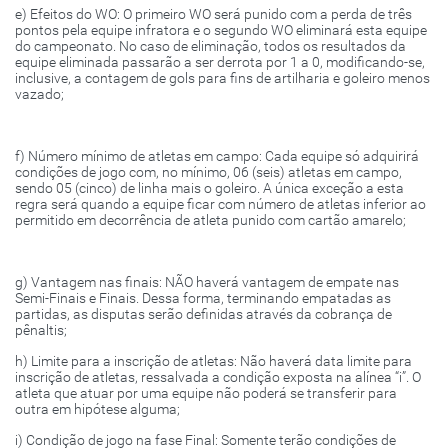
e) Efeitos do WO: O primeiro WO será punido com a perda de três
pontos pela equipe infratora e o segundo WO eliminará esta equipe
do campeonato. No caso de eliminação, todos os resultados da
equipe eliminada passarão a ser derrota por 1 a 0, modificando-se,
inclusive, a contagem de gols para fins de artilharia e goleiro menos
vazado;
f) Número mínimo de atletas em campo: Cada equipe só adquirirá
condições de jogo com, no mínimo, 06 (seis) atletas em campo,
sendo 05 (cinco) de linha mais o goleiro. A única exceção a esta
regra será quando a equipe ficar com número de atletas inferior ao
permitido em decorrência de atleta punido com cartão amarelo;
g) Vantagem nas finais: NÃO haverá vantagem de empate nas
Semi-Finais e Finais. Dessa forma, terminando empatadas as
partidas, as disputas serão definidas através da cobrança de
pênaltis;
h) Limite para a inscrição de atletas: Não haverá data limite para
inscrição de atletas, ressalvada a condição exposta na alínea “i”. O
atleta que atuar por uma equipe não poderá se transferir para
outra em hipótese alguma;
i) Condição de jogo na fase Final: Somente terão condições de