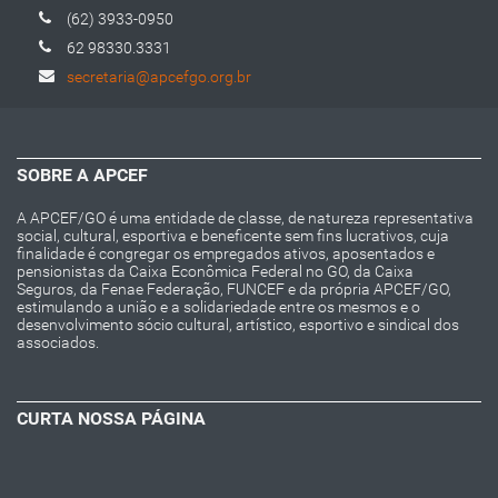
(62) 3933-0950
62 98330.3331
secretaria@apcefgo.org.br
SOBRE A APCEF
A APCEF/GO é uma entidade de classe, de natureza representativa
social, cultural, esportiva e beneficente sem fins lucrativos, cuja
finalidade é congregar os empregados ativos, aposentados e
pensionistas da Caixa Econômica Federal no GO, da Caixa
Seguros, da Fenae Federação, FUNCEF e da própria APCEF/GO,
estimulando a união e a solidariedade entre os mesmos e o
desenvolvimento sócio cultural, artístico, esportivo e sindical dos
associados.
CURTA NOSSA PÁGINA