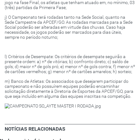
jogo na fase Final, os atletas que tenham atuado em, no mínimo, 03
(três) partidas da Primeira Fase;
j) O Campeonato terá rodadas tanto na Sede Social, quanto na
Sede Campestre da APCEF/GO. As rodadas marcadas para a Sede
Social poderão ser alteradas em virtude das chuvas. Caso haja
necessidade, os jogos poderão ser marcados para dias úteis,
sempre no período noturno;
l) Critérios de Desempate: Os critérios de desempate seguirão a
presente ordem: a) nº de vitórias; b) confronto direto; c) saldo de
gols; d) maior nº de gols pró; e) menor nº de gols contra; f) menor nº
de cartões vermelhos; g) menor nº de cartões amarelos; h) sorteio;
m) Banco de Atletas: Os associados que desejarem participar do
campeonato e não possuírem equipes poderão encaminhar
solicitação diretamente à Diretoria de Esportes da APCEF/GO, para
que seja incluído em alguma das equipes inscritas na competição.
NOTÍCIAS RELACIONADAS