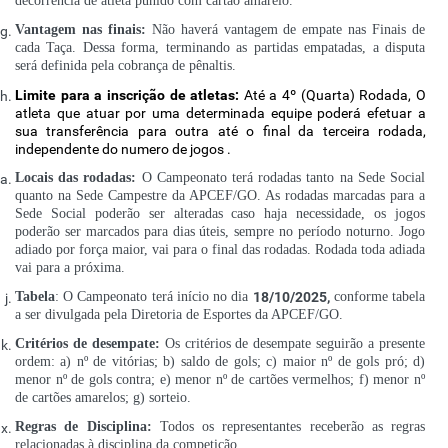
decorrência de atleta punido com cartão amarelo.
Vantagem nas finais:
Não haverá vantagem de empate nas Finais de
cada Taça. Dessa forma, terminando as partidas empatadas, a disputa
será definida pela cobrança de pênaltis.
Limite para a inscrição de atletas:
Até a 4º (Quarta) Rodada, O
atleta que atuar
por uma determinada equipe poderá efetuar a
sua transferência para outra até o final da terceira rodada,
independente do numero de jogos .
Locais das rodadas:
O Campeonato terá rodadas tanto na Sede Social
quanto na Sede Campestre da APCEF/GO. As rodadas marcadas para a
Sede Social poderão ser alteradas caso haja necessidade, os jogos
poderão ser marcados para dias úteis, sempre no período noturno. Jogo
adiado por força maior, vai para o final das rodadas. Rodada toda adiada
vai para a próxima.
Tabela
: O Campeonato terá início no dia
18/10/2025,
conforme tabela
a ser divulgada pela Diretoria de Esportes da APCEF/GO.
Critérios de desempate:
Os critérios de desempate seguirão a presente
ordem: a) nº de vitórias; b) saldo de gols; c) maior nº de gols pró; d)
menor nº de gols contra; e) menor nº de cartões vermelhos; f) menor nº
de cartões amarelos; g) sorteio.
Regras de Disciplina:
Todos os representantes receberão as regras
relacionadas à disciplina da competição.