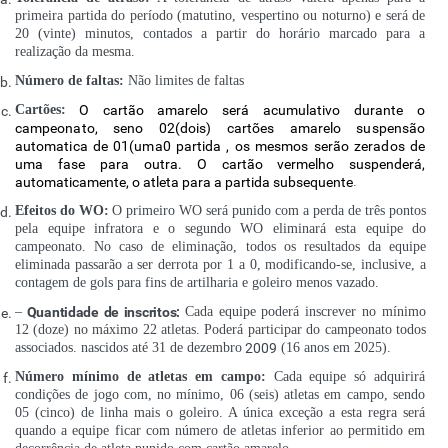
primeira partida do período (matutino, vespertino ou noturno) e será de
20 (vinte) minutos, contados a partir do horário marcado para a
realização da mesma.
Número de faltas:
Não limites de faltas
Cartões:
O cartão amarelo
será acumulativo durante o
campeonato, seno 02(dois) cartões amarelo suspensão
automatica de 01(uma0 partida , os mesmos serão zerados de
uma fase para outra
. O cartão vermelho suspenderá,
automaticamente, o atleta para a partida subsequente
.
Efeitos do WO:
O primeiro WO será punido com a perda de três pontos
pela equipe infratora e o segundo WO eliminará esta equipe do
campeonato. No caso de eliminação, todos os resultados da equipe
eliminada passarão a ser derrota por 1 a 0, modificando-se, inclusive, a
contagem de gols para fins de artilharia e goleiro menos vazado.
–
Quantidade de inscritos:
Cada equipe poderá inscrever no mínimo
12 (doze) no máximo 22 atletas. Poderá participar do campeonato todos
associados. nascidos até 31 de dezembro
2009
(16 anos em 2025).
Número mínimo de atletas em campo:
Cada equipe só adquirirá
condições de jogo com, no mínimo, 06 (seis) atletas em campo, sendo
05 (cinco) de linha mais o goleiro. A única exceção a esta regra será
quando a equipe ficar com número de atletas inferior ao permitido em