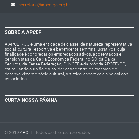
secretaria@apcefgo.org.br
SOBRE A APCEF
A APCEF/GO é uma entidade de classe, de natureza representativa
social, cultural, esportiva e beneficente sem fins lucrativos, cuja
finalidade é congregar os empregados ativos, aposentados e
pensionistas da Caixa Econômica Federal no GO, da Caixa
Seguros, da Fenae Federação, FUNCEF e da própria APCEF/GO,
estimulando a união e a solidariedade entre os mesmos e o
desenvolvimento sócio cultural, artístico, esportivo e sindical dos
associados.
CURTA NOSSA PÁGINA
© 2019
APCEF
. Todos os direitos reservados.