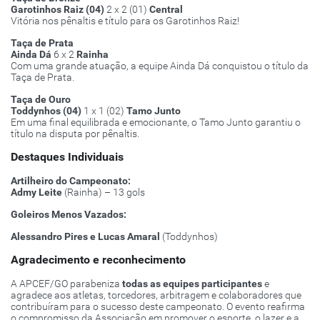
Garotinhos Raiz (04)
2 x 2 (01)
Central
Vitória nos pênaltis e título para os Garotinhos Raiz!
Taça de Prata
Ainda Dá
6 x 2
Rainha
Com uma grande atuação, a equipe Ainda Dá conquistou o título da
Taça de Prata.
Taça de Ouro
Toddynhos (04)
1 x 1 (02)
Tamo Junto
Em uma final equilibrada e emocionante, o Tamo Junto garantiu o
título na disputa por pênaltis.
Destaques Individuais
Artilheiro do Campeonato:
Admy Leite
(Rainha) – 13 gols
Goleiros Menos Vazados:
Alessandro Pires e Lucas Amaral
(Toddynhos)
Agradecimento e reconhecimento
A APCEF/GO parabeniza
todas as equipes participantes
e
agradece aos atletas, torcedores, arbitragem e colaboradores que
contribuíram para o sucesso deste campeonato. O evento reafirma
o compromisso da Associação em promover o esporte, o lazer e a