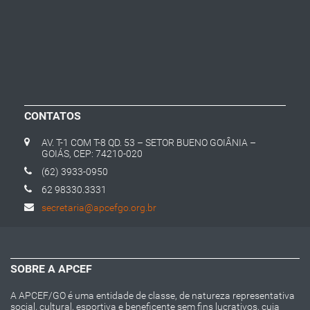
CONTATOS
AV. T-1 COM T-8 QD. 53 – SETOR BUENO GOIÂNIA –
GOIÁS, CEP: 74210-020
(62) 3933-0950
62 98330.3331
secretaria@apcefgo.org.br
SOBRE A APCEF
A APCEF/GO é uma entidade de classe, de natureza representativa
social, cultural, esportiva e beneficente sem fins lucrativos, cuja