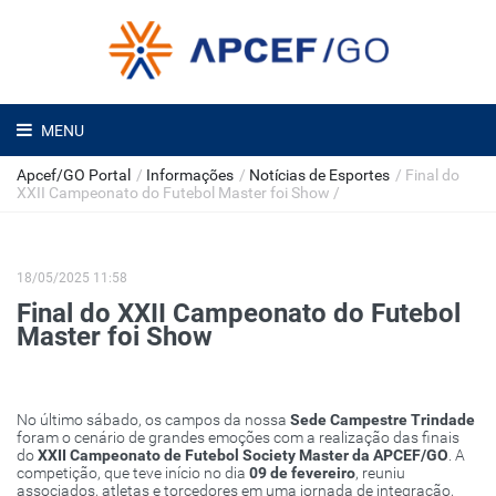
MENU
Apcef/GO Portal
/
Informações
/
Notícias de Esportes
/
Final do
XXII Campeonato do Futebol Master foi Show
/
18/05/2025 11:58
Final do XXII Campeonato do Futebol
Master foi Show
No último sábado, os campos da nossa
Sede Campestre Trindade
foram o cenário de grandes emoções com a realização das finais
do
XXII Campeonato de Futebol Society Master da APCEF/GO
. A
competição, que teve início no dia
09 de fevereiro
, reuniu
associados, atletas e torcedores em uma jornada de integração,