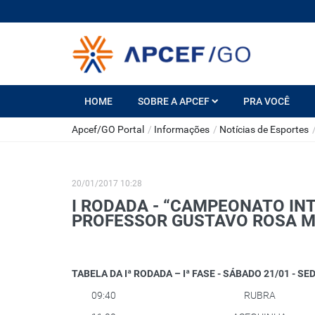
HOME
SOBRE A APCEF
PRA VOCÊ
Apcef/GO Portal
/
Informações
/
Notícias de Esportes
20/01/2017 10:28
I RODADA - “CAMPEONATO IN
PROFESSOR GUSTAVO ROSA M
TABELA DA Iª RODADA – Iª FASE - SÁBADO 21/01 - SE
09:40
RUBRA