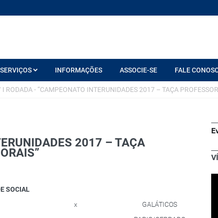
SERVIÇOS
INFORMAÇÕES
ASSOCIE-SE
FALE CONOS
/
I RODADA - “CAMPEONATO INTERUNIDADES 2017 – TAÇA PROFESSO
E
TERUNIDADES 2017 – TAÇA
ORAIS”
V
DE SOCIAL
x
GALÁTICOS