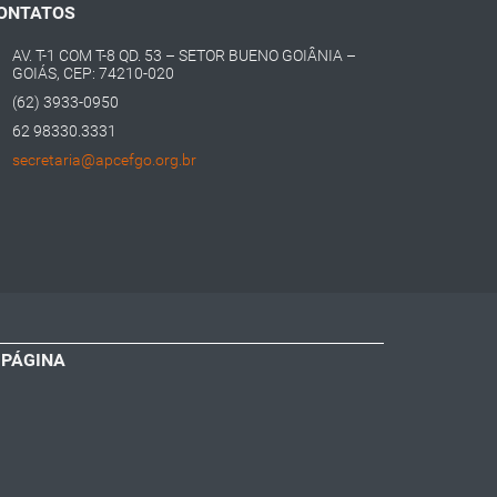
ONTATOS
AV. T-1 COM T-8 QD. 53 – SETOR BUENO GOIÂNIA –
GOIÁS, CEP: 74210-020
(62) 3933-0950
62 98330.3331
secretaria@apcefgo.org.br
 PÁGINA