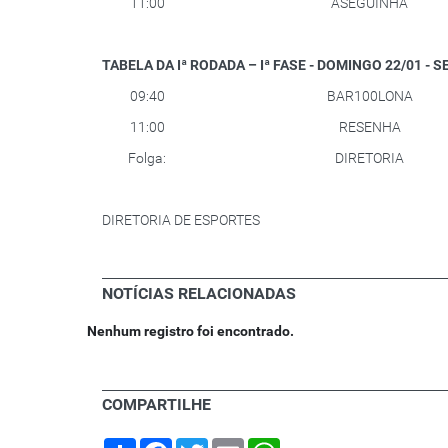
11:00
ASEGUINHA
TABELA DA Iª RODADA – Iª FASE - DOMINGO 22/01 - 
09:40
BAR100LONA
11:00
RESENHA
Folga:
DIRETORIA
DIRETORIA DE ESPORTES
NOTÍCIAS RELACIONADAS
Nenhum registro foi encontrado.
COMPARTILHE
Share
Facebook
Twitter
Email
WhatsApp