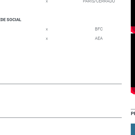
x
PARIS/CERRADO
SEDE SOCIAL
x
BFC
x
AEA
P