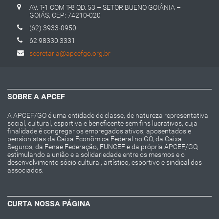
AV. T-1 COM T-8 QD. 53 – SETOR BUENO GOIÂNIA –
GOIÁS, CEP: 74210-020
(62) 3933-0950
62 98330.3331
secretaria@apcefgo.org.br
SOBRE A APCEF
A APCEF/GO é uma entidade de classe, de natureza representativa
social, cultural, esportiva e beneficente sem fins lucrativos, cuja
finalidade é congregar os empregados ativos, aposentados e
pensionistas da Caixa Econômica Federal no GO, da Caixa
Seguros, da Fenae Federação, FUNCEF e da própria APCEF/GO,
estimulando a união e a solidariedade entre os mesmos e o
desenvolvimento sócio cultural, artístico, esportivo e sindical dos
associados.
CURTA NOSSA PÁGINA