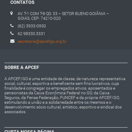
CONTATOS
AV. T-1 COM T-8 QD. 53 – SETOR BUENO GOIÂNIA –
GOIÁS, CEP: 74210-020
(62) 3933-0950
62 98330.3331
secretaria@apcefgo.org.br
SOBRE A APCEF
A APCEF/GO é uma entidade de classe, de natureza representativa
social, cultural, esportiva e beneficente sem fins lucrativos, cuja
finalidade é congregar os empregados ativos, aposentados e
pensionistas da Caixa Econômica Federal no GO, da Caixa
Seguros, da Fenae Federação, FUNCEF e da própria APCEF/GO,
estimulando a união e a solidariedade entre os mesmos e o
desenvolvimento sócio cultural, artístico, esportivo e sindical dos
associados.
CURTA NOSSA PÁGINA