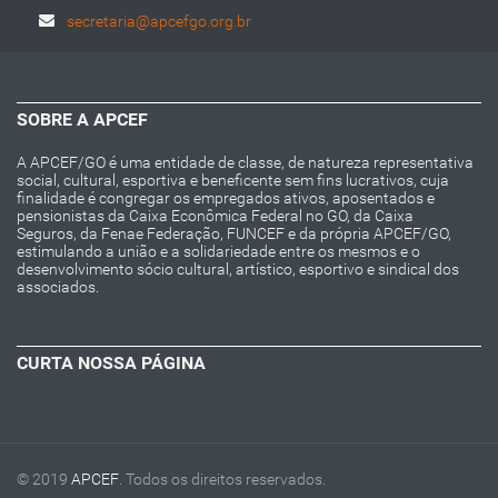
secretaria@apcefgo.org.br
SOBRE A APCEF
A APCEF/GO é uma entidade de classe, de natureza representativa
social, cultural, esportiva e beneficente sem fins lucrativos, cuja
finalidade é congregar os empregados ativos, aposentados e
pensionistas da Caixa Econômica Federal no GO, da Caixa
Seguros, da Fenae Federação, FUNCEF e da própria APCEF/GO,
estimulando a união e a solidariedade entre os mesmos e o
desenvolvimento sócio cultural, artístico, esportivo e sindical dos
associados.
CURTA NOSSA PÁGINA
© 2019
APCEF
. Todos os direitos reservados.