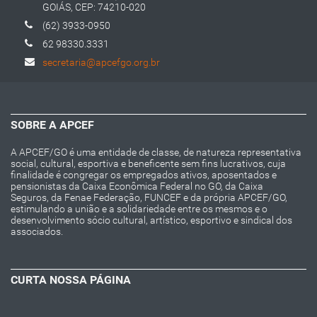
GOIÁS, CEP: 74210-020
(62) 3933-0950
62 98330.3331
secretaria@apcefgo.org.br
SOBRE A APCEF
A APCEF/GO é uma entidade de classe, de natureza representativa
social, cultural, esportiva e beneficente sem fins lucrativos, cuja
finalidade é congregar os empregados ativos, aposentados e
pensionistas da Caixa Econômica Federal no GO, da Caixa
Seguros, da Fenae Federação, FUNCEF e da própria APCEF/GO,
estimulando a união e a solidariedade entre os mesmos e o
desenvolvimento sócio cultural, artístico, esportivo e sindical dos
associados.
CURTA NOSSA PÁGINA