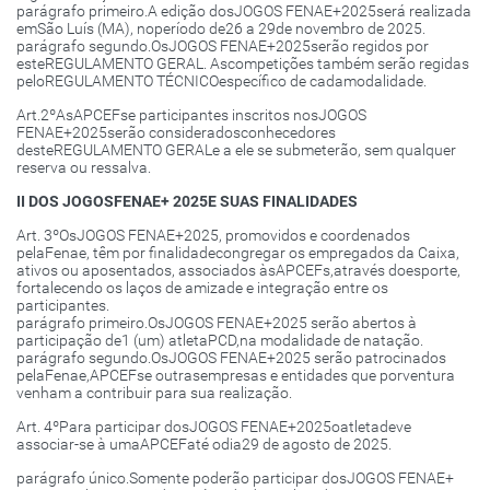
parágrafo primeiro.A edição dosJOGOS FENAE+2025será realizada
emSão Luís (MA), noperíodo de26 a 29de novembro de 2025.
parágrafo segundo.OsJOGOS FENAE+2025serão regidos por
esteREGULAMENTO GERAL. Ascompetições também serão regidas
peloREGULAMENTO TÉCNICOespecífico de cadamodalidade.
Art.2ºAsAPCEFse participantes inscritos nosJOGOS
FENAE+2025serão consideradosconhecedores
desteREGULAMENTO GERALe a ele se submeterão, sem qualquer
reserva ou ressalva.
II DOS JOGOSFENAE+ 2025E SUAS FINALIDADES
Art. 3ºOsJOGOS FENAE+2025, promovidos e coordenados
pelaFenae, têm por finalidadecongregar os empregados da Caixa,
ativos ou aposentados, associados àsAPCEFs,através doesporte,
fortalecendo os laços de amizade e integração entre os
participantes.
parágrafo primeiro.OsJOGOS FENAE+2025 serão abertos à
participação de1 (um) atletaPCD,na modalidade de natação.
parágrafo segundo.OsJOGOS FENAE+2025 serão patrocinados
pelaFenae,APCEFse outrasempresas e entidades que porventura
venham a contribuir para sua realização.
Art. 4ºPara participar dosJOGOS FENAE+2025oatletadeve
associar-se à umaAPCEFaté odia29 de agosto de 2025.
parágrafo único.Somente poderão participar dosJOGOS FENAE+