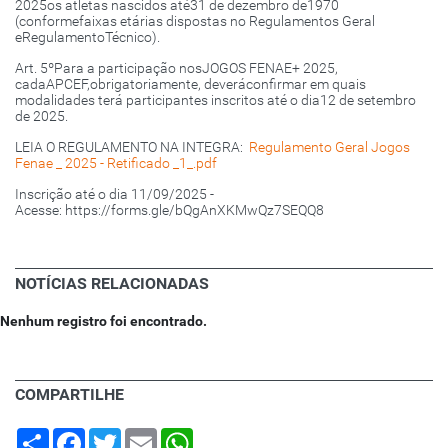
2025os atletas nascidos até31 de dezembro de1970
(conformefaixas etárias dispostas no Regulamentos Geral
eRegulamentoTécnico).
Art. 5ºPara a participação nosJOGOS FENAE+ 2025,
cadaAPCEF,obrigatoriamente, deveráconfirmar em quais
modalidades terá participantes inscritos até o dia12 de setembro
de 2025.
LEIA O REGULAMENTO NA INTEGRA:
Regulamento Geral Jogos
Fenae _ 2025 - Retificado _1_.pdf
Inscrição até o dia 11/09/2025 -
Acesse: https://forms.gle/bQgAnXKMwQz7SEQQ8
NOTÍCIAS RELACIONADAS
Nenhum registro foi encontrado.
COMPARTILHE
Share
Facebook
Twitter
Email
WhatsApp