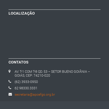
LOCALIZAÇÃO
CONTATOS
AV. T-1 COM T-8 QD. 53 – SETOR BUENO GOIÂNIA –
GOIÁS, CEP: 74210-020
(62) 3933-0950
62 98330.3331
secretaria@apcefgo.org.br