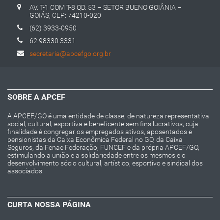
AV. T-1 COM T-8 QD. 53 – SETOR BUENO GOIÂNIA –
GOIÁS, CEP: 74210-020
(62) 3933-0950
62 98330.3331
secretaria@apcefgo.org.br
SOBRE A APCEF
A APCEF/GO é uma entidade de classe, de natureza representativa
social, cultural, esportiva e beneficente sem fins lucrativos, cuja
finalidade é congregar os empregados ativos, aposentados e
pensionistas da Caixa Econômica Federal no GO, da Caixa
Seguros, da Fenae Federação, FUNCEF e da própria APCEF/GO,
estimulando a união e a solidariedade entre os mesmos e o
desenvolvimento sócio cultural, artístico, esportivo e sindical dos
associados.
CURTA NOSSA PÁGINA