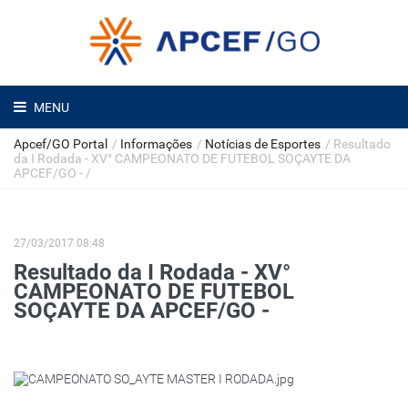
MENU
Apcef/GO Portal
/
Informações
/
Notícias de Esportes
/
Resultado
da I Rodada - XV° CAMPEONATO DE FUTEBOL SOÇAYTE DA
APCEF/GO -
/
27/03/2017 08:48
Resultado da I Rodada - XV°
CAMPEONATO DE FUTEBOL
SOÇAYTE DA APCEF/GO -