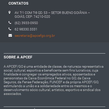
CONTATOS
AV. T-1 COM T-8 QD. 53 – SETOR BUENO GOIÂNIA –
GOIÁS, CEP: 74210-020
(62) 3933-0950
62 98330.3331
secretaria@apcefgo.org.br
SOBRE A APCEF
A APCEF/GO é uma entidade de classe, de natureza representativa
social, cultural, esportiva e beneficente sem fins lucrativos, cuja
finalidade é congregar os empregados ativos, aposentados e
pensionistas da Caixa Econômica Federal no GO, da Caixa
Seguros, da Fenae Federação, FUNCEF e da própria APCEF/GO,
estimulando a união e a solidariedade entre os mesmos e o
desenvolvimento sócio cultural, artístico, esportivo e sindical dos
associados.