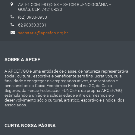
AV. T-1 COM T-8 QD. 53 – SETOR BUENO GOIÂNIA –
GOIÁS, CEP: 74210-020
(62) 3933-0950
62 98330.3331
secretaria@apcefgo.org.br
SOBRE A APCEF
A APCEF/GO é uma entidade de classe, de natureza representativa
social, cultural, esportiva e beneficente sem fins lucrativos, cuja
finalidade é congregar os empregados ativos, aposentados e
pensionistas da Caixa Econômica Federal no GO, da Caixa
Seguros, da Fenae Federação, FUNCEF e da própria APCEF/GO,
estimulando a união e a solidariedade entre os mesmos e o
desenvolvimento sócio cultural, artístico, esportivo e sindical dos
associados.
CURTA NOSSA PÁGINA