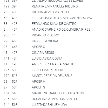
121
38º
LEANDRO TEODORO ALVES LOPES
199
39º
RENATA EMMANUELY RIBEIRO
95
40º
GILSON ALVES MARTINS
63
41º
ELIAS HUMBERTO ALVES CARNEIRO VAZ
83
42º
FERNANDO SILVA DE CASTRO
8
43º
ANADIR CARNEIRO DE OLIVEIRA PIRES
200
44º
RICARDO RIBEIRO
99
45º
GRAZIELA VIEIRA
23
46º
APCEF C
45
47º
CINARA REGIS
141
48º
LUIS DIAS DA COSTA
11
49º
ANDRE DE SENA CARVALHO
126
50º
LISIA ELIAS PEREIRA
172
51º
MARTA PEREIRA DE JESUS
28
52º
APCEF H
27
53º
APCEF G
164
54º
MARILENE CARDOSO DOS SANTOS
206
55º
ROSALINA ALVES DOS SANTOS
144
56º
LUIZ TADASHI UEMURA