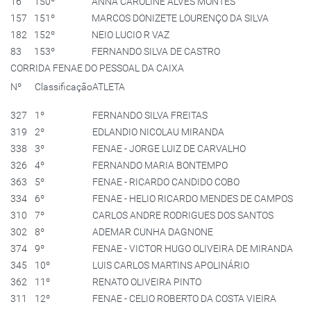
16
150º
ANNA CAROLINE ALVES MONTES
157
151º
MARCOS DONIZETE LOURENÇO DA SILVA
182
152º
NEIO LUCIO R VAZ
83
153º
FERNANDO SILVA DE CASTRO
CORRIDA FENAE DO PESSOAL DA CAIXA
Nº
Classificação
ATLETA
327
1º
FERNANDO SILVA FREITAS
319
2º
EDLANDIO NICOLAU MIRANDA
338
3º
FENAE - JORGE LUIZ DE CARVALHO
326
4º
FERNANDO MARIA BONTEMPO
363
5º
FENAE - RICARDO CANDIDO COBO
334
6º
FENAE - HELIO RICARDO MENDES DE CAMPOS
310
7º
CARLOS ANDRE RODRIGUES DOS SANTOS
302
8º
ADEMAR CUNHA DAGNONE
374
9º
FENAE - VICTOR HUGO OLIVEIRA DE MIRANDA
345
10º
LUIS CARLOS MARTINS APOLINÁRIO
362
11º
RENATO OLIVEIRA PINTO
311
12º
FENAE - CELIO ROBERTO DA COSTA VIEIRA