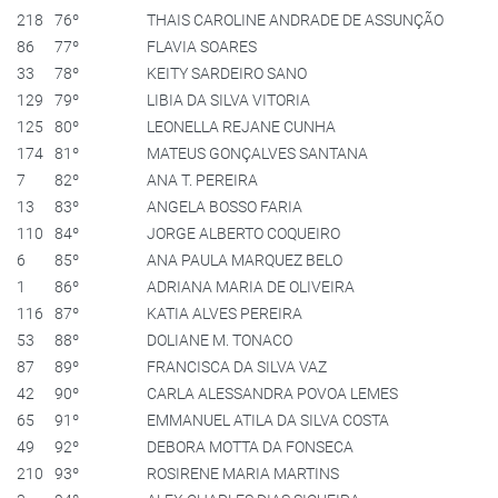
218
76º
THAIS CAROLINE ANDRADE DE ASSUNÇÃO
86
77º
FLAVIA SOARES
33
78º
KEITY SARDEIRO SANO
129
79º
LIBIA DA SILVA VITORIA
125
80º
LEONELLA REJANE CUNHA
174
81º
MATEUS GONÇALVES SANTANA
7
82º
ANA T. PEREIRA
13
83º
ANGELA BOSSO FARIA
110
84º
JORGE ALBERTO COQUEIRO
6
85º
ANA PAULA MARQUEZ BELO
1
86º
ADRIANA MARIA DE OLIVEIRA
116
87º
KATIA ALVES PEREIRA
53
88º
DOLIANE M. TONACO
87
89º
FRANCISCA DA SILVA VAZ
42
90º
CARLA ALESSANDRA POVOA LEMES
65
91º
EMMANUEL ATILA DA SILVA COSTA
49
92º
DEBORA MOTTA DA FONSECA
210
93º
ROSIRENE MARIA MARTINS