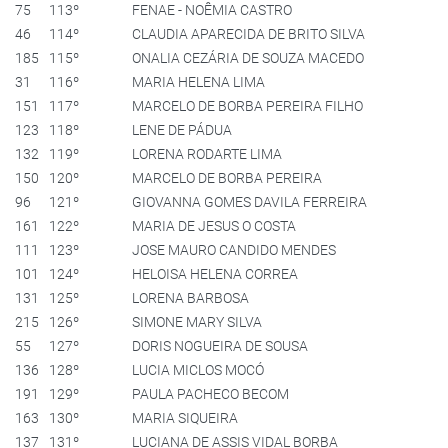
75
113º
FENAE - NOÊMIA CASTRO
46
114º
CLAUDIA APARECIDA DE BRITO SILVA
185
115º
ONALIA CEZÁRIA DE SOUZA MACEDO
31
116º
MARIA HELENA LIMA
151
117º
MARCELO DE BORBA PEREIRA FILHO
123
118º
LENE DE PÁDUA
132
119º
LORENA RODARTE LIMA
150
120º
MARCELO DE BORBA PEREIRA
96
121º
GIOVANNA GOMES DAVILA FERREIRA
161
122º
MARIA DE JESUS O COSTA
111
123º
JOSE MAURO CANDIDO MENDES
101
124º
HELOISA HELENA CORREA
131
125º
LORENA BARBOSA
215
126º
SIMONE MARY SILVA
55
127º
DORIS NOGUEIRA DE SOUSA
136
128º
LUCIA MICLOS MOCÓ
191
129º
PAULA PACHECO BECOM
163
130º
MARIA SIQUEIRA
137
131º
LUCIANA DE ASSIS VIDAL BORBA