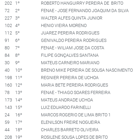
202
1º
ROBERTO HANGUIRRY PEREIRA DE BRITO
72
2º
FENAE - JOSE FERNANDO JOAQUIM DA SILVA
227
3º
WALTER ALFES QUINTA JUNIOR
102
4º
HENIO VIEIRA MORENO
112
5º
JUAREZ PEREIRA RODRIGUES
91
6º
GENIVALDO PEREIRA RODRIGUES
80
7º
FENAE - WILIAM JOSE DA COSTA
84
8º
FILIPE GONÇALVES SANTANA
30
9º
MATEUS CARNEIRO MARIANO
40
10º
BRENO MIKE PEREIRA DE SOUSA NASCIMENTO
198
11º
REGNIER PEREIRA DE UCHOA
160
12º
MARIA BETE PEREIRA RODRIGUES
78
13º
FENAE - THIAGO SOARES FERREIRA
173
14º
MATEUS ANDRADE UCHOA
143
15º
LUIZ EDUARDO FARINELLI
24
16º
MARCOS ROGERIO DE LIMA BRITO 1
59
17º
ELENILSON FREIRE NOGUEIRA
44
18º
CHARLES BARRETO OLIVEIRA
208
19º
ROSILENE SOUSA LOPES DE BRITO