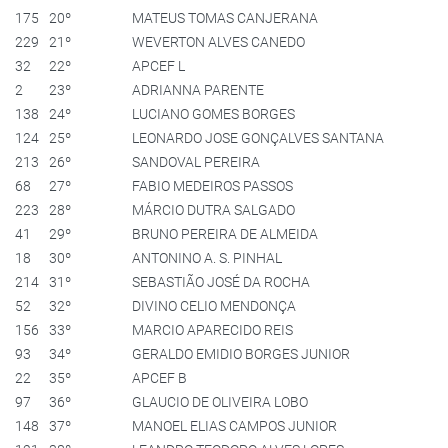
175
20º
MATEUS TOMAS CANJERANA
229
21º
WEVERTON ALVES CANEDO
32
22º
APCEF L
2
23º
ADRIANNA PARENTE
138
24º
LUCIANO GOMES BORGES
124
25º
LEONARDO JOSE GONÇALVES SANTANA
213
26º
SANDOVAL PEREIRA
68
27º
FABIO MEDEIROS PASSOS
223
28º
MÁRCIO DUTRA SALGADO
41
29º
BRUNO PEREIRA DE ALMEIDA
18
30º
ANTONINO A. S. PINHAL
214
31º
SEBASTIÃO JOSÉ DA ROCHA
52
32º
DIVINO CELIO MENDONÇA
156
33º
MARCIO APARECIDO REIS
93
34º
GERALDO EMIDIO BORGES JUNIOR
22
35º
APCEF B
97
36º
GLAUCIO DE OLIVEIRA LOBO
148
37º
MANOEL ELIAS CAMPOS JUNIOR