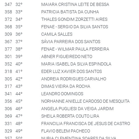
347
32º
MAIARA CRISTINA LEITE DE BESSA
358
33º
PATRICIA BATISTA DA CUNHA
372
34º
THALES GONDIM ZORZETTI AIRES
368
35º
FENAE - SERGIO DA SILVA SANTOS
309
36º
CAMILA SALLES
367
37º
SÁVIA PARREIRA DOS SANTOS
377
38º
FENAE - WILMAR PAULA FERREIRA
301
39º
ABNER FIGUEIREDO NETO
352
40º
MARIA ISABEL DA SILVA ESPINDOLA
318
41º
EDER LUZ XAVIER DOS SANTOS
305
42º
ANDREIA RODRIGUES CARVALHO
317
43º
DIMAS VIEIRA DA ROCHA
341
44º
LEANDRO DOMINGOS
356
45º
NORHANNE ANIELLE CARDOSO DE MESQUITA
306
46º
ANGELA PUGLIESI DA VEIGA JARDIM
369
47º
SHEILA ROBERTA COUTO LIRA
331
48º
FRANCILIA FRANCISCA DE JESUS DE CASTRO
329
49º
FLAVIO BELEM PACHECO
357
50º
NUBIA CLEMENTINA SOARES DA SILVA