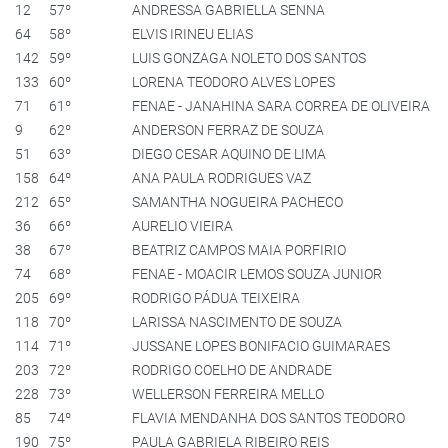
12
57º
ANDRESSA GABRIELLA SENNA
64
58º
ELVIS IRINEU ELIAS
142
59º
LUIS GONZAGA NOLETO DOS SANTOS
133
60º
LORENA TEODORO ALVES LOPES
71
61º
FENAE - JANAHINA SARA CORREA DE OLIVEIRA
9
62º
ANDERSON FERRAZ DE SOUZA
51
63º
DIEGO CESAR AQUINO DE LIMA
158
64º
ANA PAULA RODRIGUES VAZ
212
65º
SAMANTHA NOGUEIRA PACHECO
36
66º
AURELIO VIEIRA
38
67º
BEATRIZ CAMPOS MAIA PORFIRIO
74
68º
FENAE - MOACIR LEMOS SOUZA JUNIOR
205
69º
RODRIGO PÁDUA TEIXEIRA
118
70º
LARISSA NASCIMENTO DE SOUZA
114
71º
JUSSANE LOPES BONIFACIO GUIMARAES
203
72º
RODRIGO COELHO DE ANDRADE
228
73º
WELLERSON FERREIRA MELLO
85
74º
FLAVIA MENDANHA DOS SANTOS TEODORO
190
75º
PAULA GABRIELA RIBEIRO REIS