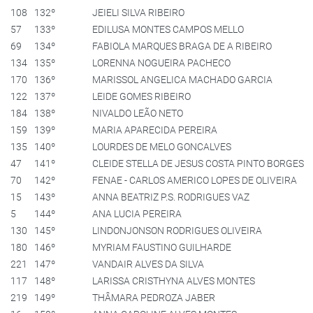
108
132º
JEIELI SILVA RIBEIRO
57
133º
EDILUSA MONTES CAMPOS MELLO
69
134º
FABIOLA MARQUES BRAGA DE A RIBEIRO
134
135º
LORENNA NOGUEIRA PACHECO
170
136º
MARISSOL ANGELICA MACHADO GARCIA
122
137º
LEIDE GOMES RIBEIRO
184
138º
NIVALDO LEÃO NETO
159
139º
MARIA APARECIDA PEREIRA
135
140º
LOURDES DE MELO GONCALVES
47
141º
CLEIDE STELLA DE JESUS COSTA PINTO BORGES
70
142º
FENAE - CARLOS AMERICO LOPES DE OLIVEIRA
15
143º
ANNA BEATRIZ P.S. RODRIGUES VAZ
5
144º
ANA LUCIA PEREIRA
130
145º
LINDONJONSON RODRIGUES OLIVEIRA
180
146º
MYRIAM FAUSTINO GUILHARDE
221
147º
VANDAIR ALVES DA SILVA
117
148º
LARISSA CRISTHYNA ALVES MONTES
219
149º
THÂMARA PEDROZA JABER