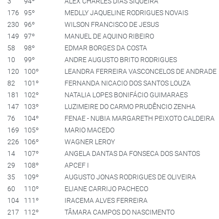
3
94º
ALEX CHARLES DIAS SIQUEIRA
176
95º
MEDLLY JAQUELINE RODRIGUES NOVAIS
230
96º
WILSON FRANCISCO DE JESUS
149
97º
MANUEL DE AQUINO RIBEIRO
58
98º
EDMAR BORGES DA COSTA
10
99º
ANDRE AUGUSTO BRITO RODRIGUES
120
100º
LEANDRA FERREIRA VASCONCELOS DE ANDRADE
82
101º
FERNANDA NICACIO DOS SANTOS LOUZA
181
102º
NATALIA LOPES BONIFÁCIO GUIMARAES
147
103º
LUZIMEIRE DO CARMO PRUDÊNCIO ZENHA
76
104º
FENAE - NUBIA MARGARETH PEIXOTO CALDEIRA
169
105º
MARIO MACEDO
226
106º
WAGNER LEROY
14
107º
ANGELA DANTAS DA FONSECA DOS SANTOS
29
108º
APCEF I
35
109º
AUGUSTO JONAS RODRIGUES DE OLIVEIRA
60
110º
ELIANE CARRIJO PACHECO
104
111º
IRACEMA ALVES FERREIRA
217
112º
TÂMARA CAMPOS DO NASCIMENTO