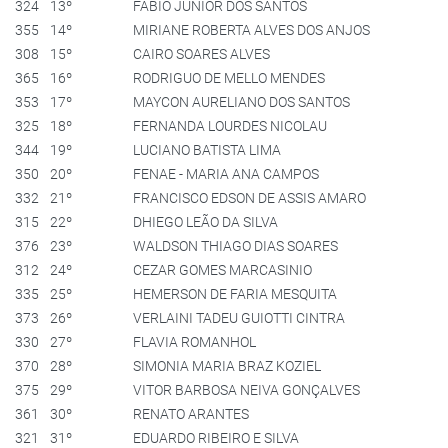
324
13º
FABIO JUNIOR DOS SANTOS
355
14º
MIRIANE ROBERTA ALVES DOS ANJOS
308
15º
CAIRO SOARES ALVES
365
16º
RODRIGUO DE MELLO MENDES
353
17º
MAYCON AURELIANO DOS SANTOS
325
18º
FERNANDA LOURDES NICOLAU
344
19º
LUCIANO BATISTA LIMA
350
20º
FENAE - MARIA ANA CAMPOS
332
21º
FRANCISCO EDSON DE ASSIS AMARO
315
22º
DHIEGO LEÃO DA SILVA
376
23º
WALDSON THIAGO DIAS SOARES
312
24º
CEZAR GOMES MARCASINIO
335
25º
HEMERSON DE FARIA MESQUITA
373
26º
VERLAINI TADEU GUIOTTI CINTRA
330
27º
FLAVIA ROMANHOL
370
28º
SIMONIA MARIA BRAZ KOZIEL
375
29º
VITOR BARBOSA NEIVA GONÇALVES
361
30º
RENATO ARANTES
321
31º
EDUARDO RIBEIRO E SILVA