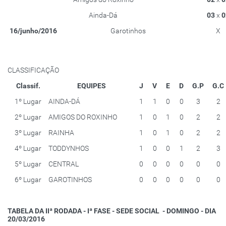
Ainda-Dá
03
x
0
16/junho/2016
Garotinhos
X
CLASSIFICAÇÃO
Classif.
EQUIPES
J
V
E
D
G.P
G.C
1º Lugar
AINDA-DÁ
1
1
0
0
3
2
2º Lugar
AMIGOS DO ROXINHO
1
0
1
0
2
2
3º Lugar
RAINHA
1
0
1
0
2
2
4º Lugar
TODDYNHOS
1
0
0
1
2
3
5º Lugar
CENTRAL
0
0
0
0
0
0
6º Lugar
GAROTINHOS
0
0
0
0
0
0
TABELA DA IIª RODADA - Iª FASE - SEDE SOCIAL - DOMINGO - DIA
20/03/2016