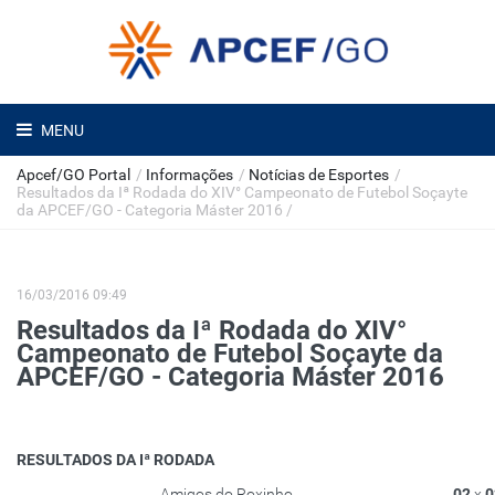
MENU
Apcef/GO Portal
/
Informações
/
Notícias de Esportes
/
Resultados da Iª Rodada do XIV° Campeonato de Futebol Soçayte
da APCEF/GO - Categoria Máster 2016
/
16/03/2016 09:49
Resultados da Iª Rodada do XIV°
Campeonato de Futebol Soçayte da
APCEF/GO - Categoria Máster 2016
RESULTADOS DA Iª RODADA
Amigos do Roxinho
02
x
0