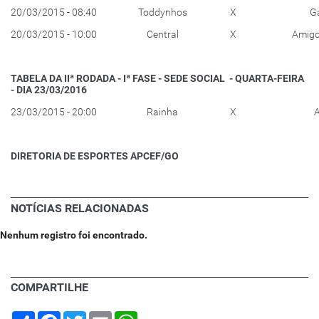
20/03/2015 - 08:40
Toddynhos
X
G
20/03/2015 - 10:00
Central
X
Amigo
TABELA DA IIª RODADA - Iª FASE - SEDE SOCIAL - QUARTA-FEIRA
- DIA 23/03/2016
23/03/2015 - 20:00
Rainha
X
DIRETORIA DE ESPORTES APCEF/GO
NOTÍCIAS RELACIONADAS
Nenhum registro foi encontrado.
COMPARTILHE
Share
Facebook
Twitter
Email
WhatsApp