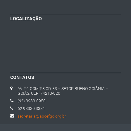
LOCALIZAÇÃO
CONTATOS
AV. T-1 COM T-8 QD. 53 – SETOR BUENO GOIÂNIA –
GOIÁS, CEP: 74210-020
(62) 3933-0950
62 98330.3331
secretaria@apcefgo.org.br