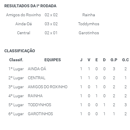
RESULTADOS DA Iª RODADA
Amigos do Roxinho
02 x 02
Rainha
Ainda-Dá
03 x 02
Toddymhos
Central
02 x 01
Garotinhos
CLASSIFICAÇÃO
Classif.
EQUIPES
J
V
E
D
G.P
G.C
1º Lugar
AINDA-DÁ
1
1
0
0
3
2
2º Lugar
CENTRAL
1
1
0
0
2
1
3º Lugar
AMIGOS DO ROXINHO
1
0
1
0
2
2
4º Lugar
RAINHA
1
0
1
0
2
2
5º Lugar
TODDYNHOS
1
0
0
1
2
3
6º Lugar
GAROTINHOS
1
0
0
1
1
2