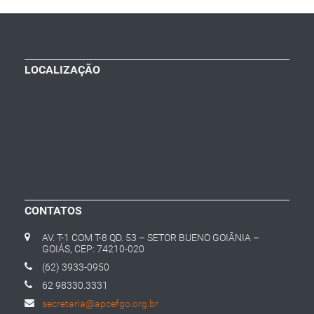
LOCALIZAÇÃO
CONTATOS
AV. T-1 COM T-8 QD. 53 – SETOR BUENO GOIÂNIA –
GOIÁS, CEP: 74210-020
(62) 3933-0950
62 98330.3331
secretaria@apcefgo.org.br