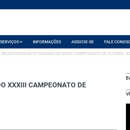
SERVIÇOS
INFORMAÇÕES
ASSOCIE-SE
FALE CONOS
/
RESULTADOS DA IIIª RODADA DO XXXIII CAMPEONATO DE FUTEBOL S
E
DO XXXIII CAMPEONATO DE
V