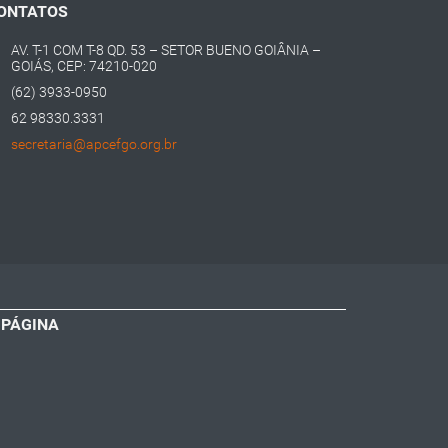
ONTATOS
AV. T-1 COM T-8 QD. 53 – SETOR BUENO GOIÂNIA –
GOIÁS, CEP: 74210-020
(62) 3933-0950
62 98330.3331
secretaria@apcefgo.org.br
 PÁGINA