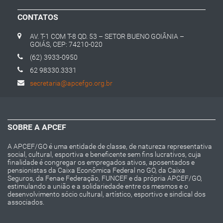
CONTATOS
AV. T-1 COM T-8 QD. 53 – SETOR BUENO GOIÂNIA –
GOIÁS, CEP: 74210-020
(62) 3933-0950
62 98330.3331
secretaria@apcefgo.org.br
SOBRE A APCEF
A APCEF/GO é uma entidade de classe, de natureza representativa
social, cultural, esportiva e beneficente sem fins lucrativos, cuja
finalidade é congregar os empregados ativos, aposentados e
pensionistas da Caixa Econômica Federal no GO, da Caixa
Seguros, da Fenae Federação, FUNCEF e da própria APCEF/GO,
estimulando a união e a solidariedade entre os mesmos e o
desenvolvimento sócio cultural, artístico, esportivo e sindical dos
associados.