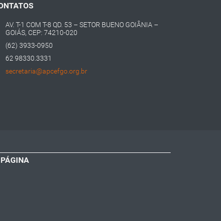
ONTATOS
AV. T-1 COM T-8 QD. 53 – SETOR BUENO GOIÂNIA –
GOIÁS, CEP: 74210-020
(62) 3933-0950
62 98330.3331
secretaria@apcefgo.org.br
 PÁGINA