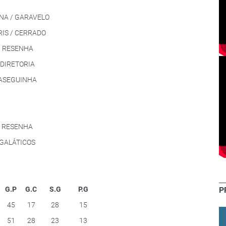
NA / GARAVELO
RIS / CERRADO
RESENHA
DIRETORIA
ASEGUINHA
RESENHA
GALÁTICOS
P
G.P
G.C
S.G
P.G
45
17
28
15
51
28
23
13