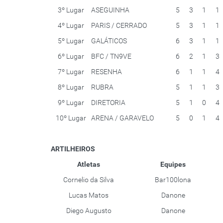
3º Lugar
ASEGUINHA
5
3
1
1
4º Lugar
PARIS / CERRADO
5
3
1
1
5º Lugar
GALÁTICOS
6
3
1
1
6º Lugar
BFC / TN9VE
6
2
1
3
7º Lugar
RESENHA
6
1
1
4
8º Lugar
RUBRA
5
1
1
3
9º Lugar
DIRETORIA
5
1
0
4
10º Lugar
ARENA / GARAVELO
5
0
1
4
ARTILHEIROS
Atletas
Equipes
Cornelio da Silva
Bar100lona
Lucas Matos
Danone
Diego Augusto
Danone