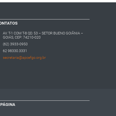
ONTATOS
AV. T-1 COM T-8 QD. 53 – SETOR BUENO GOIÂNIA –
GOIÁS, CEP: 74210-020
(62) 3933-0950
62 98330.3331
secretaria@apcefgo.org.br
 PÁGINA