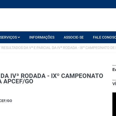
SERVIÇOS
INFORMAÇÕES
ASSOCIE-SE
FALE CONOS
/
RESULTADOS DA Vª E PARCIAL DA IVª RODADA - IXº CAMPEONATO D
E
 DA IVª RODADA - IXº CAMPEONATO
A APCEF/GO
V
CEF/GO