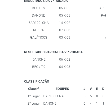
RESULTADOS DA Vª RODADA
BFC / T-9
05 X 05
ARE
DANONE
05 X 05
PA
BAR100LONA
14 X 02
RUBRA
07 X 03
GALÁTICOS
03 X 03
RESULTADOS PARCIAL DA VIª RODADA
DANONE
06 X 02
BFC / T-9
04 X 03
CLASSIFICAÇÃO
Classif.
EQUIPES
J
V
E
D
1º Lugar
BAR100LONA
5
5
0
0
2º Lugar
DANONE
6
4
1
1