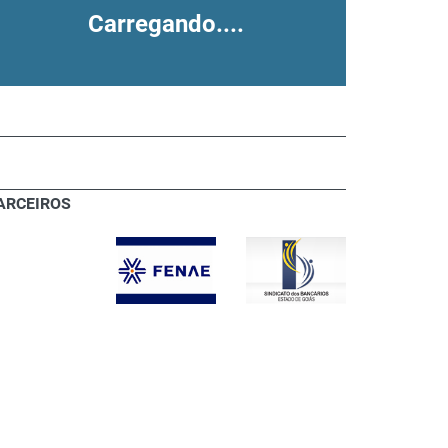
Carregando....
ARCEIROS