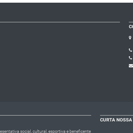
C
CURTA NOSSA
entativa social, cultural, esportiva e beneficente