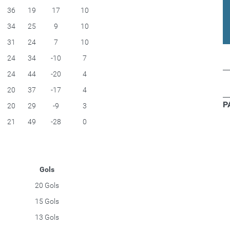
36
19
17
10
34
25
9
10
31
24
7
10
24
34
-10
7
24
44
-20
4
20
37
-17
4
P
20
29
-9
3
21
49
-28
0
Gols
20 Gols
15 Gols
13 Gols