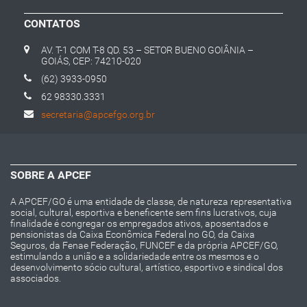
CONTATOS
AV. T-1 COM T-8 QD. 53 – SETOR BUENO GOIÂNIA –
GOIÁS, CEP: 74210-020
(62) 3933-0950
62 98330.3331
secretaria@apcefgo.org.br
SOBRE A APCEF
A APCEF/GO é uma entidade de classe, de natureza representativa
social, cultural, esportiva e beneficente sem fins lucrativos, cuja
finalidade é congregar os empregados ativos, aposentados e
pensionistas da Caixa Econômica Federal no GO, da Caixa
Seguros, da Fenae Federação, FUNCEF e da própria APCEF/GO,
estimulando a união e a solidariedade entre os mesmos e o
desenvolvimento sócio cultural, artístico, esportivo e sindical dos
associados.