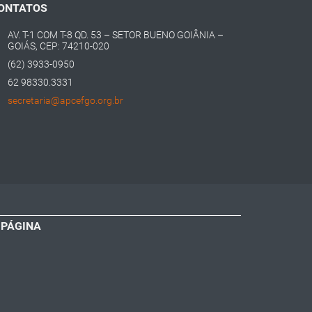
ONTATOS
AV. T-1 COM T-8 QD. 53 – SETOR BUENO GOIÂNIA –
GOIÁS, CEP: 74210-020
(62) 3933-0950
62 98330.3331
secretaria@apcefgo.org.br
 PÁGINA