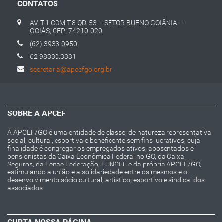
CONTATOS
AV. T-1 COM T-8 QD. 53 – SETOR BUENO GOIÂNIA –
GOIÁS, CEP: 74210-020
(62) 3933-0950
62 98330.3331
secretaria@apcefgo.org.br
SOBRE A APCEF
A APCEF/GO é uma entidade de classe, de natureza representativa
social, cultural, esportiva e beneficente sem fins lucrativos, cuja
finalidade é congregar os empregados ativos, aposentados e
pensionistas da Caixa Econômica Federal no GO, da Caixa
Seguros, da Fenae Federação, FUNCEF e da própria APCEF/GO,
estimulando a união e a solidariedade entre os mesmos e o
desenvolvimento sócio cultural, artístico, esportivo e sindical dos
associados.
CURTA NOSSA PÁGINA