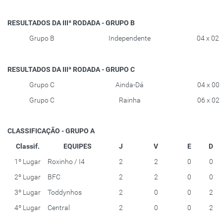
RESULTADOS DA IIIª RODADA - GRUPO B
Grupo B
Independente
04 x 02
RESULTADOS DA IIIª RODADA - GRUPO C
Grupo C
Ainda-Dá
04 x 00
Grupo C
Rainha
06 x 02
CLASSIFICAÇÃO - GRUPO A
Classif.
EQUIPES
J
V
E
D
1º Lugar
Roxinho / I4
2
2
0
0
2º Lugar
BFC
2
2
0
0
3º Lugar
Toddynhos
2
0
0
2
4º Lugar
Central
2
0
0
2