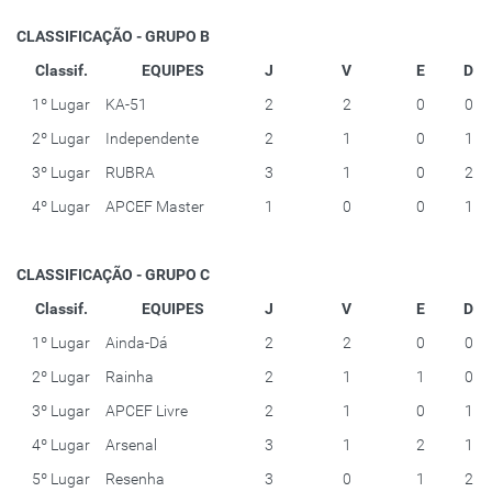
CLASSIFICAÇÃO - GRUPO B
Classif.
EQUIPES
J
V
E
D
1º Lugar
KA-51
2
2
0
0
2º Lugar
Independente
2
1
0
1
3º Lugar
RUBRA
3
1
0
2
4º Lugar
APCEF Master
1
0
0
1
CLASSIFICAÇÃO - GRUPO C
Classif.
EQUIPES
J
V
E
D
1º Lugar
Ainda-Dá
2
2
0
0
2º Lugar
Rainha
2
1
1
0
3º Lugar
APCEF Livre
2
1
0
1
4º Lugar
Arsenal
3
1
2
1
5º Lugar
Resenha
3
0
1
2