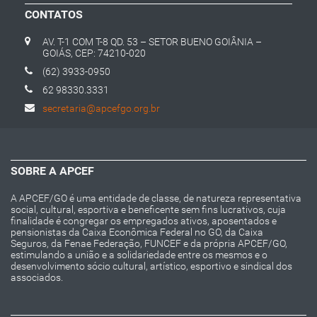
CONTATOS
AV. T-1 COM T-8 QD. 53 – SETOR BUENO GOIÂNIA –
GOIÁS, CEP: 74210-020
(62) 3933-0950
62 98330.3331
secretaria@apcefgo.org.br
SOBRE A APCEF
A APCEF/GO é uma entidade de classe, de natureza representativa
social, cultural, esportiva e beneficente sem fins lucrativos, cuja
finalidade é congregar os empregados ativos, aposentados e
pensionistas da Caixa Econômica Federal no GO, da Caixa
Seguros, da Fenae Federação, FUNCEF e da própria APCEF/GO,
estimulando a união e a solidariedade entre os mesmos e o
desenvolvimento sócio cultural, artístico, esportivo e sindical dos
associados.