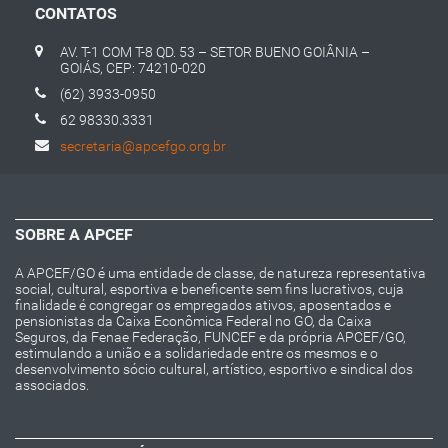
CONTATOS
AV. T-1 COM T-8 QD. 53 – SETOR BUENO GOIÂNIA –
GOIÁS, CEP: 74210-020
(62) 3933-0950
62 98330.3331
secretaria@apcefgo.org.br
SOBRE A APCEF
A APCEF/GO é uma entidade de classe, de natureza representativa
social, cultural, esportiva e beneficente sem fins lucrativos, cuja
finalidade é congregar os empregados ativos, aposentados e
pensionistas da Caixa Econômica Federal no GO, da Caixa
Seguros, da Fenae Federação, FUNCEF e da própria APCEF/GO,
estimulando a união e a solidariedade entre os mesmos e o
desenvolvimento sócio cultural, artístico, esportivo e sindical dos
associados.