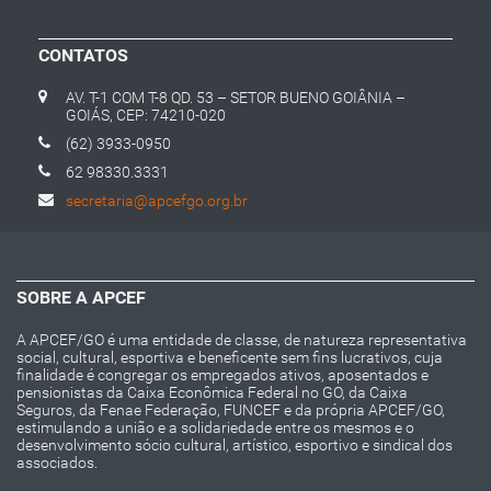
CONTATOS
AV. T-1 COM T-8 QD. 53 – SETOR BUENO GOIÂNIA –
GOIÁS, CEP: 74210-020
(62) 3933-0950
62 98330.3331
secretaria@apcefgo.org.br
SOBRE A APCEF
A APCEF/GO é uma entidade de classe, de natureza representativa
social, cultural, esportiva e beneficente sem fins lucrativos, cuja
finalidade é congregar os empregados ativos, aposentados e
pensionistas da Caixa Econômica Federal no GO, da Caixa
Seguros, da Fenae Federação, FUNCEF e da própria APCEF/GO,
estimulando a união e a solidariedade entre os mesmos e o
desenvolvimento sócio cultural, artístico, esportivo e sindical dos
associados.