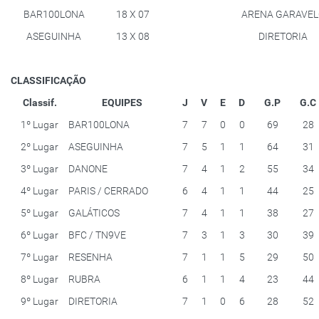
BAR100LONA
18 X 07
ARENA GARAVEL
ASEGUINHA
13 X 08
DIRETORIA
CLASSIFICAÇÃO
Classif.
EQUIPES
J
V
E
D
G.P
G.C
1º Lugar
BAR100LONA
7
7
0
0
69
28
2º Lugar
ASEGUINHA
7
5
1
1
64
31
3º Lugar
DANONE
7
4
1
2
55
34
4º Lugar
PARIS / CERRADO
6
4
1
1
44
25
5º Lugar
GALÁTICOS
7
4
1
1
38
27
6º Lugar
BFC / TN9VE
7
3
1
3
30
39
7º Lugar
RESENHA
7
1
1
5
29
50
8º Lugar
RUBRA
6
1
1
4
23
44
9º Lugar
DIRETORIA
7
1
0
6
28
52