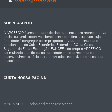
secretaria@apcefgo.org.br
SOBRE A APCEF
A APCEF/GO é uma entidade de classe, de natureza representativa
social, cultural, esportiva e beneficente sem fins lucrativos, cuja
finalidade é congregar os empregados ativos, aposentados e
pensionistas da Caixa Econômica Federal no GO, da Caixa
Seguros, da Fenae Federação, FUNCEF e da própria APCEF/GO,
estimulando a união e a solidariedade entre os mesmos e o
desenvolvimento sócio cultural, artístico, esportivo e sindical dos
associados.
CURTA NOSSA PÁGINA
© 2019
APCEF
. Todos os direitos reservados.