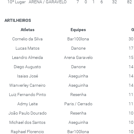
10º Lugar
ARENA / GARAVELO
7
0
1
6
32
82
ARTILHEIROS
Atletas
Equipes
G
Cornelio da Silva
Bar100lona
30
Lucas Matos
Danone
17
Leandro Almeida
Arena Garavelo
15
Diego Augusto
Danone
14
Isaias José
Aseguinha
14
Wanverley Carneiro
Aseguinha
14
Luiz Fernando Pinto
Resenha
11
Admy Leite
Paris / Cerrado
11
João Paulo Dourado
Resenha
10
Michael dos Santos
Aseguinha
10
Raphael Florencio
Bar100lona
10