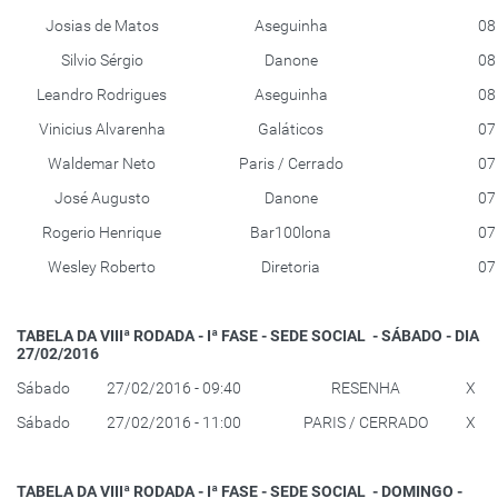
Josias de Matos
Aseguinha
08
Silvio Sérgio
Danone
08
Leandro Rodrigues
Aseguinha
08
Vinicius Alvarenha
Galáticos
07
Waldemar Neto
Paris / Cerrado
07
José Augusto
Danone
07
Rogerio Henrique
Bar100lona
07
Wesley Roberto
Diretoria
07
TABELA DA VIIIª RODADA - Iª FASE - SEDE SOCIAL - SÁBADO - DIA
27/02/2016
Sábado
27/02/2016 - 09:40
RESENHA
X
Sábado
27/02/2016 - 11:00
PARIS / CERRADO
X
TABELA DA VIIIª RODADA - Iª FASE - SEDE SOCIAL - DOMINGO -