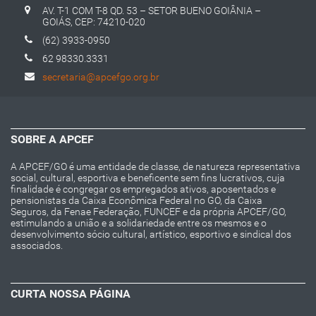
AV. T-1 COM T-8 QD. 53 – SETOR BUENO GOIÂNIA –
GOIÁS, CEP: 74210-020
(62) 3933-0950
62 98330.3331
secretaria@apcefgo.org.br
SOBRE A APCEF
A APCEF/GO é uma entidade de classe, de natureza representativa
social, cultural, esportiva e beneficente sem fins lucrativos, cuja
finalidade é congregar os empregados ativos, aposentados e
pensionistas da Caixa Econômica Federal no GO, da Caixa
Seguros, da Fenae Federação, FUNCEF e da própria APCEF/GO,
estimulando a união e a solidariedade entre os mesmos e o
desenvolvimento sócio cultural, artístico, esportivo e sindical dos
associados.
CURTA NOSSA PÁGINA