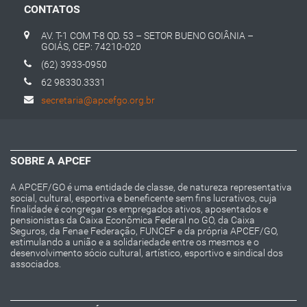
CONTATOS
AV. T-1 COM T-8 QD. 53 – SETOR BUENO GOIÂNIA –
GOIÁS, CEP: 74210-020
(62) 3933-0950
62 98330.3331
secretaria@apcefgo.org.br
SOBRE A APCEF
A APCEF/GO é uma entidade de classe, de natureza representativa
social, cultural, esportiva e beneficente sem fins lucrativos, cuja
finalidade é congregar os empregados ativos, aposentados e
pensionistas da Caixa Econômica Federal no GO, da Caixa
Seguros, da Fenae Federação, FUNCEF e da própria APCEF/GO,
estimulando a união e a solidariedade entre os mesmos e o
desenvolvimento sócio cultural, artístico, esportivo e sindical dos
associados.