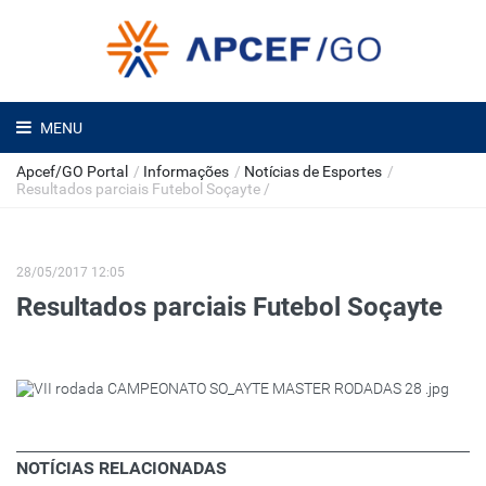
MENU
Apcef/GO Portal
/
Informações
/
Notícias de Esportes
/
Resultados parciais Futebol Soçayte
/
28/05/2017 12:05
Resultados parciais Futebol Soçayte
NOTÍCIAS RELACIONADAS