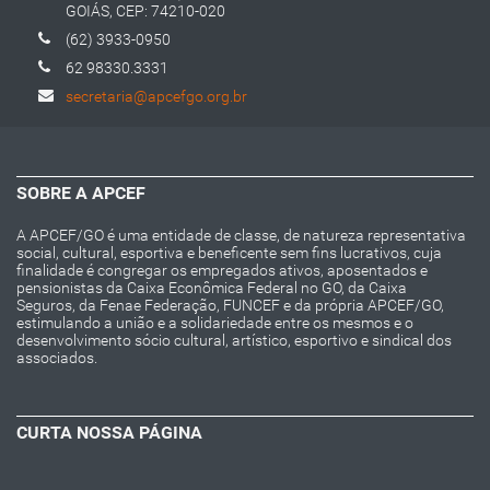
GOIÁS, CEP: 74210-020
(62) 3933-0950
62 98330.3331
secretaria@apcefgo.org.br
SOBRE A APCEF
A APCEF/GO é uma entidade de classe, de natureza representativa
social, cultural, esportiva e beneficente sem fins lucrativos, cuja
finalidade é congregar os empregados ativos, aposentados e
pensionistas da Caixa Econômica Federal no GO, da Caixa
Seguros, da Fenae Federação, FUNCEF e da própria APCEF/GO,
estimulando a união e a solidariedade entre os mesmos e o
desenvolvimento sócio cultural, artístico, esportivo e sindical dos
associados.
CURTA NOSSA PÁGINA