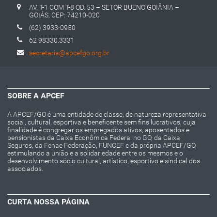
AV. T-1 COM T-8 QD. 53 – SETOR BUENO GOIÂNIA –
GOIÁS, CEP: 74210-020
(62) 3933-0950
62 98330.3331
secretaria@apcefgo.org.br
SOBRE A APCEF
A APCEF/GO é uma entidade de classe, de natureza representativa
social, cultural, esportiva e beneficente sem fins lucrativos, cuja
finalidade é congregar os empregados ativos, aposentados e
pensionistas da Caixa Econômica Federal no GO, da Caixa
Seguros, da Fenae Federação, FUNCEF e da própria APCEF/GO,
estimulando a união e a solidariedade entre os mesmos e o
desenvolvimento sócio cultural, artístico, esportivo e sindical dos
associados.
CURTA NOSSA PÁGINA