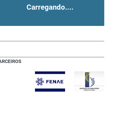
Carregando....
ARCEIROS