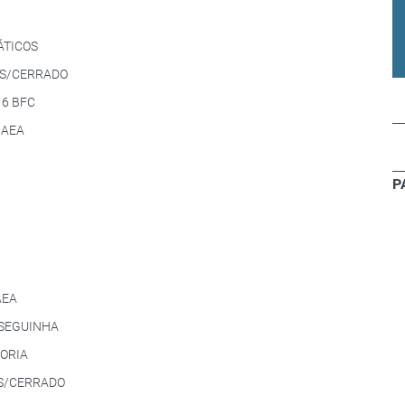
ÁTICOS
IS/CERRADO
 6 BFC
 AEA
P
AEA
SEGUINHA
ORIA
S/CERRADO