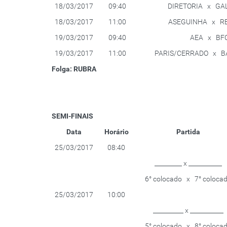
18/03/2017
09:40
DIRETORIA x GA
18/03/2017
11:00
ASEGUINHA x R
19/03/2017
09:40
AEA x BF
19/03/2017
11:00
PARIS/CERRADO x B
Folga: RUBRA
SEMI-FINAIS
Data
Horário
Partida
25/03/2017
08:40
_________ x ___________
6° colocado x 7° coloca
25/03/2017
10:00
__________ x ___________
5° colocado x 8° coloca