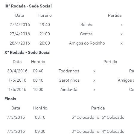
IXª Rodada - Sede Social
Data
Horário
Partida
27/4/2016
19:40
Rainha
x
27/4/2016
21:00
Central
x
28/4/2016
20:00
Amigos do Roxinho
x
Xª Rodada - Sede Social
Data
Horário
Partida
30/4/2016
09:40
Toddynhos
x
Ra
1/5/2016
08:40
Garotinhos
x
Amigos 
1/5/2016
10:00
Ainda-Dá
x
Ce
Finais
Data
Horário
Partida
7/5/2016
08:10
5º Colocado x 6º Colocado
7/5/2016
09:30
3º Colocado x 4º Colocado