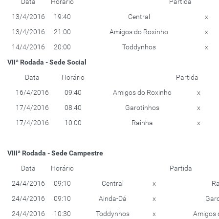
Data
Horário
Partida
13/4/2016
19:40
Central
x
13/4/2016
21:00
Amigos do Roxinho
x
14/4/2016
20:00
Toddynhos
x
VIIª Rodada - Sede Social
Data
Horário
Partida
16/4/2016
09:40
Amigos do Roxinho
x
17/4/2016
08:40
Garotinhos
x
17/4/2016
10:00
Rainha
x
VIIIª Rodada - Sede Campestre
Data
Horário
Partida
24/4/2016
09:10
Central
x
Ra
24/4/2016
09:10
Ainda-Dá
x
Garo
24/4/2016
10:30
Toddynhos
x
Amigos 