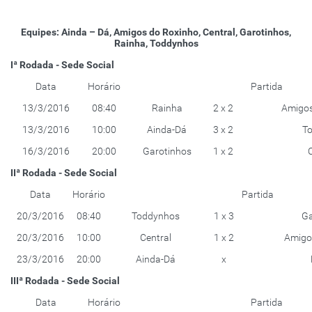
Equipes: Ainda – Dá, Amigos do Roxinho, Central, Garotinhos,
Rainha, Toddynhos
Iª Rodada - Sede Social
Data
Horário
Partida
13/3/2016
08:40
Rainha
2 x 2
Amigos
13/3/2016
10:00
Ainda-Dá
3 x 2
T
16/3/2016
20:00
Garotinhos
1 x 2
C
IIª Rodada - Sede Social
Data
Horário
Partida
20/3/2016
08:40
Toddynhos
1 x 3
Ga
20/3/2016
10:00
Central
1 x 2
Amigo
23/3/2016
20:00
Ainda-Dá
x
IIIª Rodada - Sede Social
Data
Horário
Partida