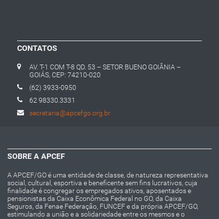
CONTATOS
AV. T-1 COM T-8 QD. 53 – SETOR BUENO GOIÂNIA –
GOIÁS, CEP: 74210-020
(62) 3933-0950
62 98330.3331
secretaria@apcefgo.org.br
SOBRE A APCEF
A APCEF/GO é uma entidade de classe, de natureza representativa
social, cultural, esportiva e beneficente sem fins lucrativos, cuja
finalidade é congregar os empregados ativos, aposentados e
pensionistas da Caixa Econômica Federal no GO, da Caixa
Seguros, da Fenae Federação, FUNCEF e da própria APCEF/GO,
estimulando a união e a solidariedade entre os mesmos e o