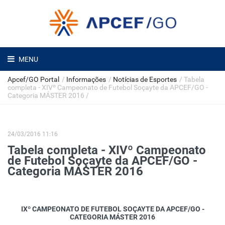
MENU
Apcef/GO Portal
/
Informações
/
Notícias de Esportes
/
Tabela
completa - XIVº Campeonato de Futebol Soçayte da APCEF/GO -
Categoria MÁSTER 2016
/
24/03/2016 11:16
Tabela completa - XIVº Campeonato
de Futebol Soçayte da APCEF/GO -
Categoria MÁSTER 2016
IXº CAMPEONATO DE FUTEBOL SOÇAYTE DA APCEF/GO -
CATEGORIA MÁSTER 2016