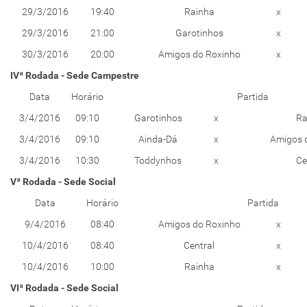
29/3/2016
19:40
Rainha
x
29/3/2016
21:00
Garotinhos
x
30/3/2016
20:00
Amigos do Roxinho
x
IVª Rodada - Sede Campestre
Data
Horário
Partida
3/4/2016
09:10
Garotinhos
x
Ra
3/4/2016
09:10
Ainda-Dá
x
Amigos 
3/4/2016
10:30
Toddynhos
x
Ce
Vª Rodada - Sede Social
Data
Horário
Partida
9/4/2016
08:40
Amigos do Roxinho
x
10/4/2016
08:40
Central
x
10/4/2016
10:00
Rainha
x
VIª Rodada - Sede Social