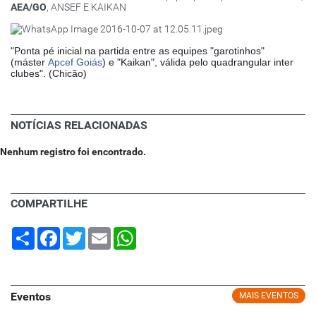
AEA/GO
, ANSEF E KAIKAN
"Ponta pé inicial na partida entre as equipes "garotinhos"
(máster
Apcef Goiás
) e "Kaikan", válida pelo quadrangular inter
clubes". (Chicão)
NOTÍCIAS RELACIONADAS
Nenhum registro foi encontrado.
COMPARTILHE
Share
Facebook
Twitter
Email
WhatsApp
Eventos
MAIS EVENTOS