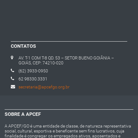
CONTATOS
AV. T-1 COM T-8 QD. 53 – SETOR BUENO GOIÂNIA –
GOIÁS, CEP: 74210-020
(62) 3933-0950
62 98330.3331
secretaria@apcefgo.org.br
SOBRE A APCEF
A APCEF/GO é uma entidade de classe, de natureza representativa
social, cultural, esportiva e beneficente sem fins lucrativos, cuja
finalidade é congregar os empregados ativos, aposentados e