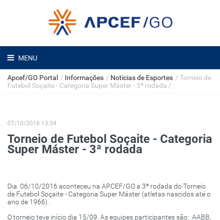
MENU
Apcef/GO Portal
/
Informações
/
Notícias de Esportes
/
Torneio de
Futebol Soçaite - Categoria Super Máster - 3ª rodada
/
07/10/2016 13:34
Torneio de Futebol Soçaite - Categoria
Super Máster - 3ª rodada
Dia 06/10/2016 aconteceu na APCEF/GO a 3ª rodada do Torneio
de Futebol Soçaite - Categoria Super Máster (atletas nascidos até o
ano de 1966) .
O torneio teve início dia 15/09. As equipes participantes são: AABB,