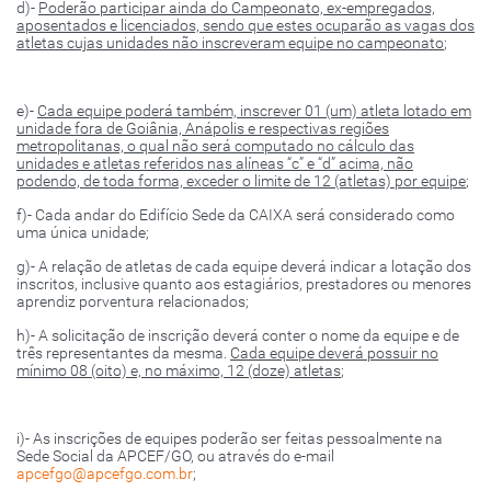
d)-
Poderão participar ainda do Campeonato, ex-empregados,
aposentados e licenciados, sendo que estes ocuparão as vagas dos
atletas cujas unidades não inscreveram equipe no campeonato
;
e)-
Cada equipe poderá também, inscrever 01 (um) atleta lotado em
unidade fora de Goiânia, Anápolis e respectivas regiões
metropolitanas, o qual não será computado no cálculo das
unidades e atletas referidos nas alíneas “c” e “d” acima, não
podendo, de toda forma, exceder o limite de 12 (atletas) por equipe
;
f)- Cada andar do Edifício Sede da CAIXA será considerado como
uma única unidade;
g)- A relação de atletas de cada equipe deverá indicar a lotação dos
inscritos, inclusive quanto aos estagiários, prestadores ou menores
aprendiz porventura relacionados;
h)- A solicitação de inscrição deverá conter o nome da equipe e de
três representantes da mesma.
Cada equipe deverá possuir no
mínimo 08 (oito) e, no máximo, 12 (doze) atletas
;
i)- As inscrições de equipes poderão ser feitas pessoalmente na
Sede Social da APCEF/GO, ou através do e-mail
apcefgo@apcefgo.com.br
;