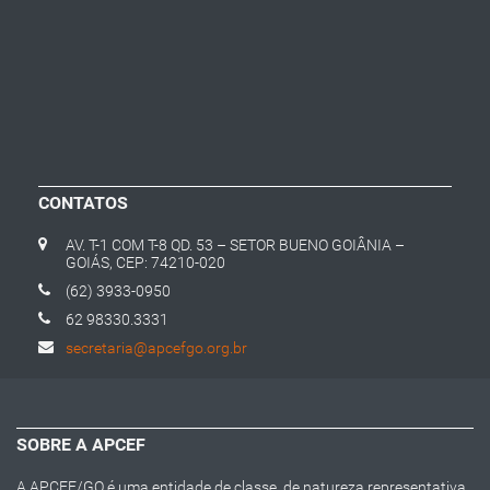
CONTATOS
AV. T-1 COM T-8 QD. 53 – SETOR BUENO GOIÂNIA –
GOIÁS, CEP: 74210-020
(62) 3933-0950
62 98330.3331
secretaria@apcefgo.org.br
SOBRE A APCEF
A APCEF/GO é uma entidade de classe, de natureza representativa