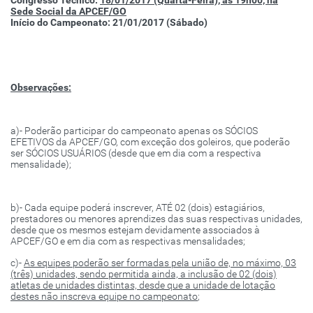
Congresso Técnico:
18/01/2017 (Quarta-Feira), às 19h00, na
Sede Social da APCEF/GO
Início do Campeonato: 21/01/2017 (Sábado)
Observações:
a)- Poderão participar do campeonato apenas os SÓCIOS
EFETIVOS da APCEF/GO, com exceção dos goleiros, que poderão
ser SÓCIOS USUÁRIOS (desde que em dia com a respectiva
mensalidade);
b)- Cada equipe poderá inscrever, ATÉ 02 (dois) estagiários,
prestadores ou menores aprendizes das suas respectivas unidades,
desde que os mesmos estejam devidamente associados à
APCEF/GO e em dia com as respectivas mensalidades;
c)-
As equipes poderão ser formadas pela união de, no máximo, 03
(três) unidades, sendo permitida ainda, a inclusão de 02 (dois)
atletas de unidades distintas, desde que a unidade de lotação
destes não inscreva equipe no campeonato
;