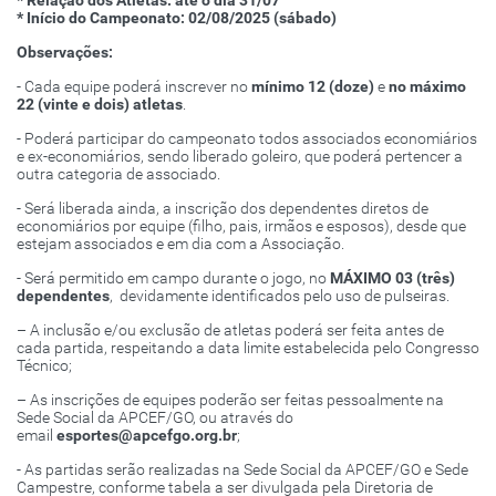
* Relação dos Atletas: até o dia 31/07
* Início do Campeonato: 02/08/2025 (sábado)
Observações:
- Cada equipe poderá inscrever no
mínimo 12 (doze)
e
no máximo
22 (vinte e dois) atletas
.
- Poderá participar do campeonato todos associados economiários
e ex-economiários, sendo liberado goleiro, que poderá pertencer a
outra categoria de associado.
- Será liberada ainda, a inscrição dos dependentes diretos de
economiários por equipe (filho, pais, irmãos e esposos), desde que
estejam associados e em dia com a Associação.
- Será permitido em campo durante o jogo, no
MÁXIMO 03 (três)
dependentes
, devidamente identificados pelo uso de pulseiras.
– A inclusão e/ou exclusão de atletas poderá ser feita antes de
cada partida, respeitando a data limite estabelecida pelo Congresso
Técnico;
– As inscrições de equipes poderão ser feitas pessoalmente na
Sede Social da APCEF/GO, ou através do
email
esportes@apcefgo.org.br
;
- As partidas serão realizadas na Sede Social da APCEF/GO e Sede
Campestre, conforme tabela a ser divulgada pela Diretoria de