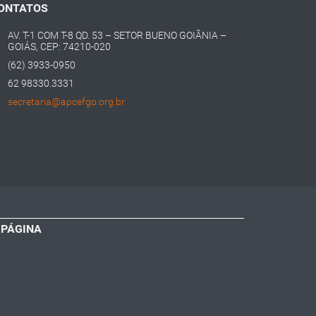
ONTATOS
AV. T-1 COM T-8 QD. 53 – SETOR BUENO GOIÂNIA –
GOIÁS, CEP: 74210-020
(62) 3933-0950
62 98330.3331
secretaria@apcefgo.org.br
 PÁGINA