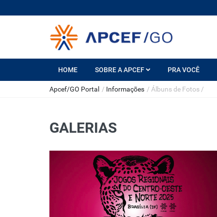
HOME
SOBRE A APCEF
PRA VOCÊ
Apcef/GO Portal
/
Informações
/
Álbuns de Fotos
/
GALERIAS