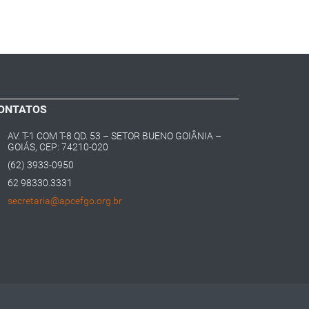
ONTATOS
AV. T-1 COM T-8 QD. 53 – SETOR BUENO GOIÂNIA –
GOIÁS, CEP: 74210-020
(62) 3933-0950
62 98330.3331
secretaria@apcefgo.org.br