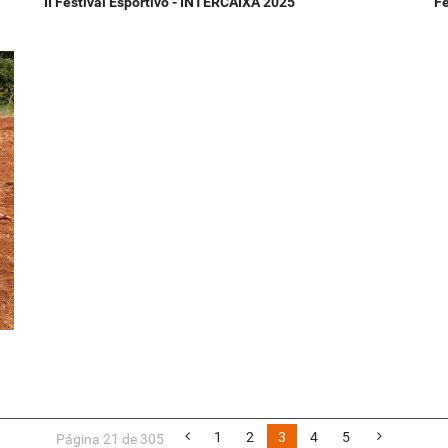
II Festival Esportivo - INTERCAIXA 2025
F
1
2
3
4
5
Página 21 de 305