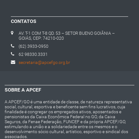
CONTATOS
AV. T-1 COM T-8 QD. 53 – SETOR BUENO GOIÂNIA –
GOIÁS, CEP: 74210-020
(62) 3933-0950
62 98330.3331
secretaria@apcefgo.org.br
SOBRE A APCEF
A APCEF/GO é uma entidade de classe, de natureza representativa
social, cultural, esportiva e beneficente sem fins lucrativos, cuja
finalidade é congregar os empregados ativos, aposentados e
pensionistas da Caixa Econômica Federal no GO, da Caixa
Seguros, da Fenae Federação, FUNCEF e da própria APCEF/GO,
estimulando a união e a solidariedade entre os mesmos e o
desenvolvimento sócio cultural, artístico, esportivo e sindical dos
associados.