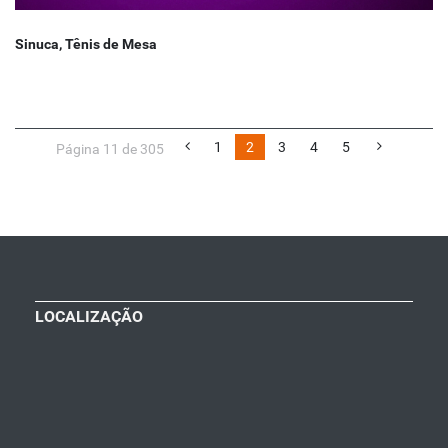
Sinuca, Tênis de Mesa
1
2
3
4
5
Página 11 de 305
LOCALIZAÇÃO