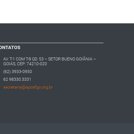
ONTATOS
AV. T-1 COM T-8 QD. 53 – SETOR BUENO GOIÂNIA –
GOIÁS, CEP: 74210-020
(62) 3933-0950
62 98330.3331
secretaria@apcefgo.org.br