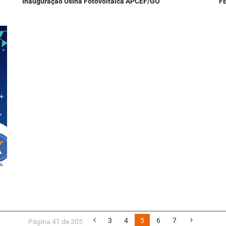
Inauguração Usina Fotovoltaica APCEF/GO
F
3
4
5
6
7
Página 41 de 305