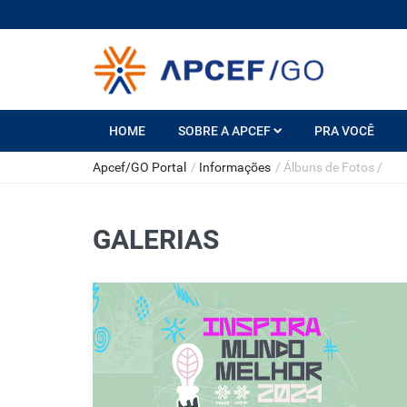
HOME
SOBRE A APCEF
PRA VOCÊ
Apcef/GO Portal
/
Informações
/
Álbuns de Fotos
/
GALERIAS