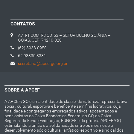
CONTATOS
AV. T-1 COM T-8 QD. 53 – SETOR BUENO GOIÂNIA –
GOIÁS, CEP: 74210-020
(62) 3933-0950
62 98330.3331
secretaria@apcefgo.org.br
SOBRE A APCEF
A APCEF/GO é uma entidade de classe, de natureza representativa
social, cultural, esportiva e beneficente sem fins lucrativos, cuja
finalidade é congregar os empregados ativos, aposentados e
pensionistas da Caixa Econômica Federal no GO, da Caixa
Seguros, da Fenae Federação, FUNCEF e da própria APCEF/GO,
estimulando a união e a solidariedade entre os mesmos e o
desenvolvimento sócio cultural, artístico, esportivo e sindical dos