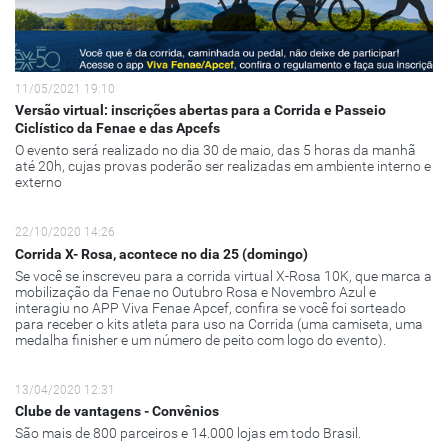
11/05/2021 19:10
Versão virtual: inscrições abertas para a Corrida e Passeio
Ciclístico da Fenae e das Apcefs
O evento será realizado no dia 30 de maio, das 5 horas da manhã
até 20h, cujas provas poderão ser realizadas em ambiente interno e
externo
22/10/2020 14:26
Corrida X- Rosa, acontece no dia 25 (domingo)
Se você se inscreveu para a corrida virtual X-Rosa 10K, que marca a
mobilização da Fenae no Outubro Rosa e Novembro Azul e
interagiu no APP Viva Fenae Apcef, confira se você foi sorteado
para receber o kits atleta para uso na Corrida (uma camiseta, uma
medalha finisher e um número de peito com logo do evento).
13/04/2020 12:31
Clube de vantagens - Convênios
São mais de 800 parceiros e 14.000 lojas em todo Brasil.