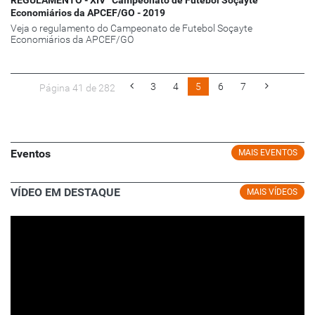
REGULAMENTO - XIVº Campeonato de Futebol Soçayte
Economiários da APCEF/GO - 2019
Veja o regulamento do Campeonato de Futebol Soçayte
Economiários da APCEF/GO
3
4
5
6
7
Página 41 de 282
Eventos
MAIS EVENTOS
VÍDEO EM DESTAQUE
MAIS VÍDEOS